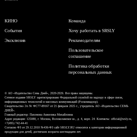
КИНО
Команда
События
Хочу работать в SRSLY
Эксклюзив
Рекламодателям
Пользовательское
соглашение
Политика обработки
персональных данных
© АО «Издательство Семь Дней», 2020-2026. Все права защищены.
Сетевое издание SRSLY зарегистрировано Федеральной службой по надзору в сфере связи,
информационных технологий и массовых коммуникаций (Роскомнадзор).
Свидетельство Эл № ФС77-89167 от 21 февраля 2025 г., учредитель АО «Издательство СЕМЬ
ДНЕЙ».
Главный редактор: Пахомова Анжелика Михайловна
Адрес редакции: 125080, г. Москва, Волоколамское ш., д. 4, корп. 24. Контакты: official@srsly.ru,
+7(495) 742-44-41
Согласно ФЗ от 29.12.2010 №436-ФЗ сайт SRSLY.RU относится к категории информационной
продукции для детей, достигших возраста шестнадцати лет.