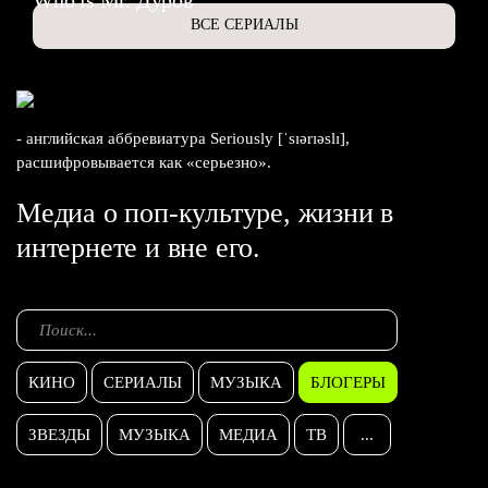
Who is Mr. Дуров
ВСЕ СЕРИАЛЫ
- английская аббревиатура Seriously [ˈsɪərɪəslɪ],
расшифровывается как «серьезно».
Медиа о поп-культуре, жизни в
интернете и вне его.
КИНО
СЕРИАЛЫ
МУЗЫКА
БЛОГЕРЫ
ЗВЕЗДЫ
МУЗЫКА
МЕДИА
ТВ
...