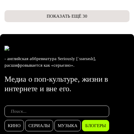
ПОКАЗАТЬ ЕЩЁ 30
- английская аббревиатура Seriously [ˈsɪərɪəslɪ],
расшифровывается как «серьезно».
Медиа о поп-культуре, жизни в
интернете и вне его.
КИНО
СЕРИАЛЫ
МУЗЫКА
БЛОГЕРЫ