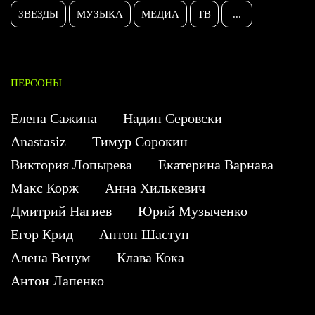
ЗВЕЗДЫ
МУЗЫКА
МЕДИА
ТВ
...
ПЕРСОНЫ
Елена Сажина
Надин Серовски
Anastasiz
Тимур Сорокин
Виктория Лопырева
Екатерина Варнава
Макс Корж
Анна Хилькевич
Дмитрий Нагиев
Юрий Музыченко
Егор Крид
Антон Шастун
Алена Венум
Клава Кока
Антон Лапенко