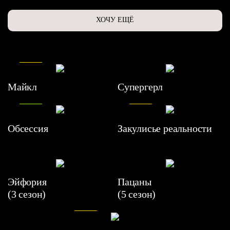
ХОЧУ ЕЩЁ
7.5
Майкл
Супергерл
8.2
7.1
Обсессия
Закулисье реальности
Эйфория
Пацаны
(3 сезон)
(5 сезон)
6.3