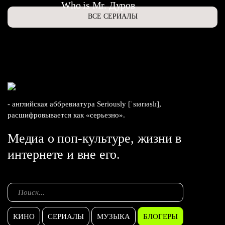
Who is Mr. Дуров
ВСЕ СЕРИАЛЫ
- английская аббревиатура Seriously [ˈsɪərɪəslɪ],
расшифровывается как «серьезно».
Медиа о поп-культуре, жизни в
интернете и вне его.
КИНО
СЕРИАЛЫ
МУЗЫКА
БЛОГЕРЫ