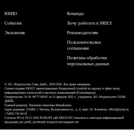
КИНО
Команда
События
Хочу работать в SRSLY
Эксклюзив
Рекламодателям
Пользовательское
соглашение
Политика обработки
персональных данных
© АО «Издательство Семь Дней», 2020-2026. Все права защищены.
Сетевое издание SRSLY зарегистрировано Федеральной службой по надзору в сфере связи,
информационных технологий и массовых коммуникаций (Роскомнадзор).
Свидетельство Эл № ФС77-89167 от 21 февраля 2025 г., учредитель АО «Издательство СЕМЬ
ДНЕЙ».
Главный редактор: Пахомова Анжелика Михайловна
Адрес редакции: 125080, г. Москва, Волоколамское ш., д. 4, корп. 24. Контакты: official@srsly.ru,
+7(495) 742-44-41
Согласно ФЗ от 29.12.2010 №436-ФЗ сайт SRSLY.RU относится к категории информационной
продукции для детей, достигших возраста шестнадцати лет.
Design by White Russian