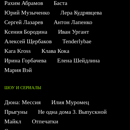
Рахим Абрамов
Баста
Юрий Музыченко
Лера Кудрявцева
Сергей Лазарев
Антон Лапенко
Ксения Бородина
Иван Ургант
Алексей Щербаков
Tenderlybae
Kara Kross
Клава Кока
Ирина Горбачева
Елена Шейдлина
Мария Вэй
ШОУ И СЕРИАЛЫ
Дюна: Мессия
Илия Муромец
Прыгуны
Не одна дома 3. Выпускной
Майкл
Отпечатки