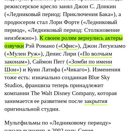
режиссерское кресло занял Джон С. Донкин
(«Ледниковый период: Приключения Бака»), а
продюсером стал Лори Форте («Ледниковый
период», «Ледниковый период: Столкновение
неизбежно»).
К своим ролям вернулись актеры
озвучки
Рэй Романо (
«Офис»
), Джон Легуизамо
(
«Мулен Руж»
), Денис Лири (
«По волчьим
законам»
), Саймон Пегг (
«Зомби по имени
Шон»
) и Куин Латифа («Чикаго»). Изменения
тоже есть: изначально созданная Blue Sky
Studios, франшиза теперь принадлежит
компании The Walt Disney Company, которая
занимается ее развитием после
закрытия
оригинальной студии.
Мультфильмы по «Ледниковому периоду»
начали выходить в 2002 году. Серия