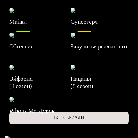
7.5
Майкл
Супергерл
8.2
7.1
Обсессия
Закулисье реальности
Эйфория
Пацаны
(3 сезон)
(5 сезон)
6.3
Who is Mr. Дуров
ВСЕ СЕРИАЛЫ