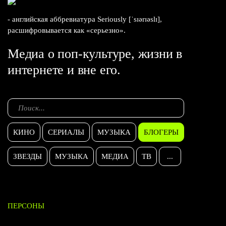
- английская аббревиатура Seriously [ˈsɪərɪəslɪ],
расшифровывается как «серьезно».
Медиа о поп-культуре, жизни в
интернете и вне его.
КИНО
СЕРИАЛЫ
МУЗЫКА
БЛОГЕРЫ
ЗВЕЗДЫ
МУЗЫКА
МЕДИА
ТВ
...
ПЕРСОНЫ