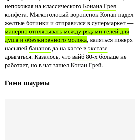
непохожая на классического
Конана Грея
конфета. Мягкоголосый вороненок Конан надел
желтые ботинки и отправился в супермаркет —
манерно отплясывать между рядами гелей для
душа и обезжиренного молока
, валяться поверх
насыпей
бананов
да на кассе в
экстазе
дрыгаться. Казалось, что
вайб 80-х
больше не
работает, но в чат зашел Конан Грей.
Гимн шаурмы