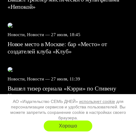
«Непокой»
Новости, Новости —
27 июля, 18:45
Новое место в Москве: бар «Место» от
создателей клуба «Клуб»
Новости, Новости —
27 июля, 11:39
Вышел тизер сериала «Кэрри» по Стивену
Кингу
АО «Издательство СЕМЬ ДНЕЙ»
использует cookie
для
персонализации сервисов и удобства пользователей. Вы
можете запретить сохранение cookie в настройках своего
браузера.
Новости, Новости —
24 июля, 15:00
Хорошо
Фестиваль «Специфик» представил программу