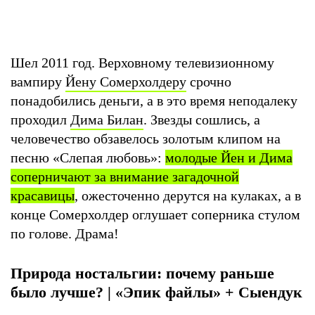
Шел 2011 год. Верховному телевизионному
вампиру
Йену Сомерхолдеру
срочно
понадобились деньги, а в это время неподалеку
проходил
Дима Билан
. Звезды сошлись, а
человечество обзавелось золотым клипом на
песню «Слепая любовь»:
молодые Йен и Дима
соперничают за внимание загадочной
красавицы
, ожесточенно дерутся на кулаках, а в
конце Сомерхолдер оглушает соперника стулом
по голове. Драма!
Природа ностальгии: почему раньше
было лучше? | «Эпик файлы» + Сыендук