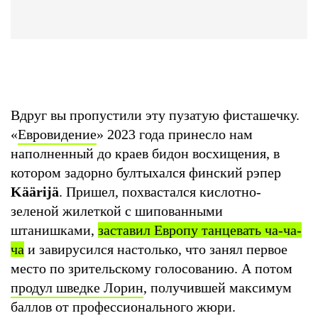
Вдруг вы пропустили эту пузатую фисташечку.
«
Евровидение
» 2023 года принесло нам
наполненный до краев бидон восхищения, в
котором задорно бултыхался финский рэпер
Käärijä
. Пришел, похвастался кислотно-
зеленой жилеткой с шипованными
штанишками,
заставил Европу танцевать ча-ча-
ча
и завирусился настолько, что занял первое
место по зрительскому голосованию. А потом
продул шведке Лорин
, получившей максимум
баллов от профессионального жюри.