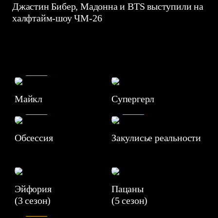
Джастин Бибер, Мадонна и BTS выступили на
халфтайм-шоу ЧМ-26
7.5
Майкл
Супергерл
8.2
7.1
Обсессия
Закулисье реальности
Эйфория
Пацаны
(3 сезон)
(5 сезон)
6.3