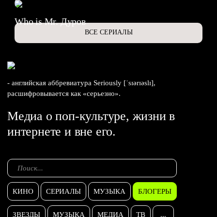
Who is Mr. Дуров
ВСЕ СЕРИАЛЫ
- английская аббревиатура Seriously [ˈsɪərɪəslɪ],
расшифровывается как «серьезно».
Медиа о поп-культуре, жизни в
интернете и вне его.
КИНО
СЕРИАЛЫ
МУЗЫКА
БЛОГЕРЫ
ЗВЕЗДЫ
МУЗЫКА
МЕДИА
ТВ
...