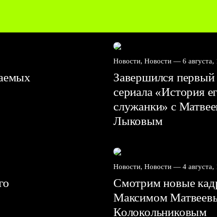
Новости, Новости —
6 августа,
ваемых
Завершился первый 
сериала «История е
служанки» с Матве
Лыковым
Новости, Новости —
4 августа,
го
Смотрим новые кадр
Максимом Матвеев
Колокольниковым