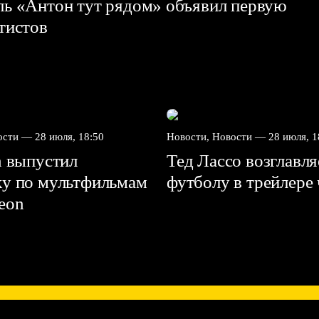
ль «Антон тут рядом» объявил первую
ртистов
вости —
28 июля, 18:50
Новости, Новости —
28 июля, 1
n выпустил
Тед Лассо возглавл
ку по мультфильмам
футболу в трейлере
deon