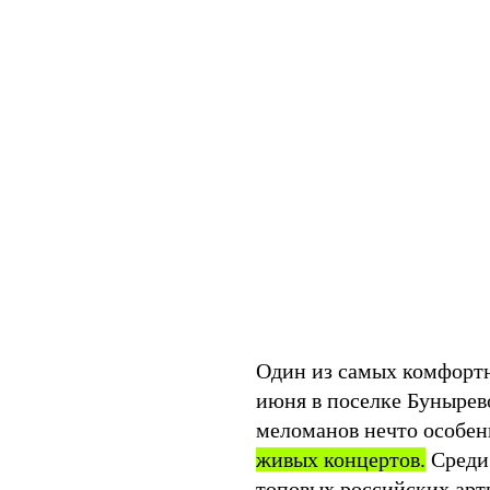
Один из самых комфортн
июня в поселке Бунырево
меломанов нечто особен
живых концертов.
Среди 
топовых российских арти