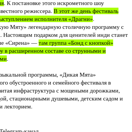
ия
. К постановке этого искрометного шоу
вестного режиссера.
В этот же день фестиваль
выступлением исполнителя «Драгни»
.
икую Мяту» легендарную столичную программу с
 Настоящим подарком для ценителей инди станет
ене «Сирена» —
там группа «Бонд с кнопкой»
у в расширенном составе со струнными и
ами
.
зыкальной программы, «Дикая Мята»
ого обустроенного и семейного фестиваля в
звитая инфраструктура с мощеными дорожками,
дой, стационарными душевыми, детским садом и
и лекторием.
Telegram-канал