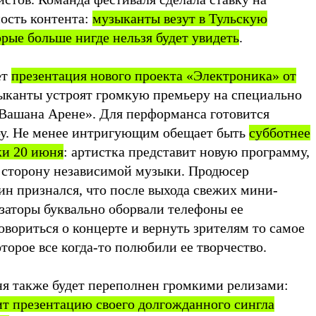
ость контента:
музыканты везут в Тульскую
рые больше нигде нельзя будет увидеть
.
ет
презентация нового проекта «Электроника» от
ыканты устроят громкую премьеру на специально
Вашана Арене». Для перформанса готовится
оу. Не менее интригующим обещает быть
субботнее
ки 20 июня
: артистка представит новую программу,
 сторону независимой музыки. Продюсер
н признался, что после выхода свежих мини-
заторы буквально оборвали телефоны ее
вориться о концерте и вернуть зрителям то самое
оторое все когда-то полюбили ее творчество.
я также будет переполнен громкими релизами:
т презентацию своего долгожданного сингла