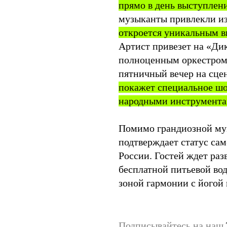
прямо в день выступлен
музыканты привлекли из
откроется уникальным 
Артист привезет на «Д
полноценным оркестром.
пятничный вечер на сц
покажет специальное шо
народными инструмент
Помимо грандиозной му
подтверждает статус сам
России. Гостей ждет ра
бесплатной питьевой во
зоной гармонии с йогой 
Подписывайтесь на наш