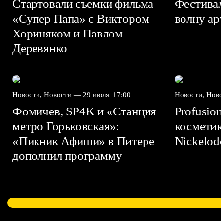
Стартовали съемки фильма
Фестива
«Супер Папа» с Виктором
волну а
Хориняком и Павлом
Деревянко
Новости, Новости —
29 июля, 17:00
Новости, Но
Фомичев, SP4K и «Станция
Profusio
метро Горьковская»:
космети
«Пикник Афиши» в Питере
Nickelo
дополнил программу