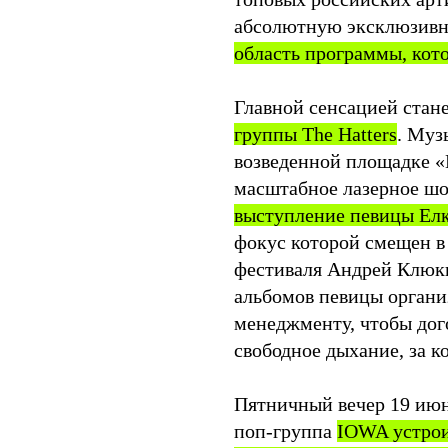
абсолютную эксклюзивн
область программы, кото
Главной сенсацией стан
группы The Hatters
. Муз
возведенной площадке «
масштабное лазерное ш
выступление певицы Ел
фокус которой смещен в
фестиваля Андрей Клюки
альбомов певицы органи
менеджменту, чтобы дого
свободное дыхание, за к
Пятничный вечер 19 июн
поп-группа
IOWA устрои