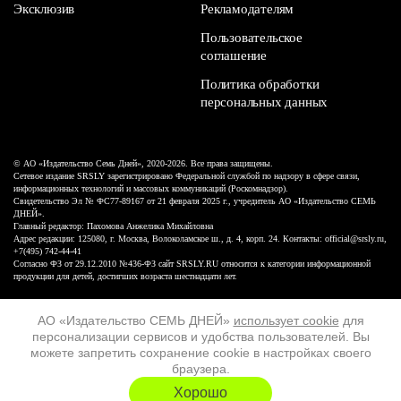
Эксклюзив
Рекламодателям
Пользовательское
соглашение
Политика обработки
персональных данных
© АО «Издательство Семь Дней», 2020-2026. Все права защищены.
Сетевое издание SRSLY зарегистрировано Федеральной службой по надзору в сфере связи,
информационных технологий и массовых коммуникаций (Роскомнадзор).
Свидетельство Эл № ФС77-89167 от 21 февраля 2025 г., учредитель АО «Издательство СЕМЬ
ДНЕЙ».
Главный редактор: Пахомова Анжелика Михайловна
Адрес редакции: 125080, г. Москва, Волоколамское ш., д. 4, корп. 24. Контакты: official@srsly.ru,
+7(495) 742-44-41
Согласно ФЗ от 29.12.2010 №436-ФЗ сайт SRSLY.RU относится к категории информационной
продукции для детей, достигших возраста шестнадцати лет.
Design by White Russian
АО «Издательство СЕМЬ ДНЕЙ»
использует cookie
для
персонализации сервисов и удобства пользователей. Вы
16+
можете запретить сохранение cookie в настройках своего
браузера.
ХОЧУ ЕЩЁ
Хорошо