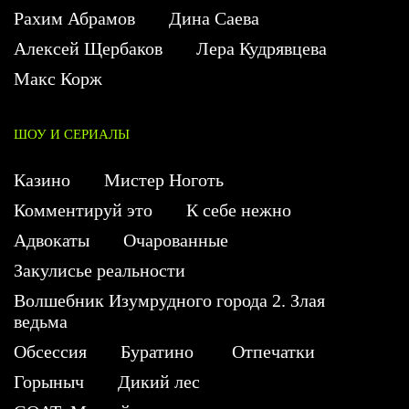
Рахим Абрамов
Дина Саева
Алексей Щербаков
Лера Кудрявцева
Макс Корж
ШОУ И СЕРИАЛЫ
Казино
Мистер Ноготь
Комментируй это
К себе нежно
Адвокаты
Очарованные
Закулисье реальности
Волшебник Изумрудного города 2. Злая
ведьма
Обсессия
Буратино
Отпечатки
Горыныч
Дикий лес