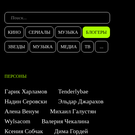
КИНО
СЕРИАЛЫ
МУЗЫКА
БЛОГЕРЫ
ЗВЕЗДЫ
МУЗЫКА
МЕДИА
ТВ
...
ПЕРСОНЫ
Гарик Харламов
Tenderlybae
Надин Серовски
Эльдар Джарахов
Алена Венум
Михаил Галустян
Wylsacom
Валерия Чекалина
Ксения Собчак
Дима Гордей