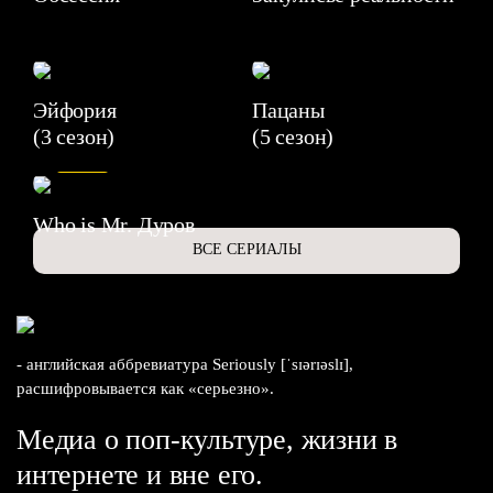
Эйфория
Пацаны
(3 сезон)
(5 сезон)
6.3
Who is Mr. Дуров
ВСЕ СЕРИАЛЫ
- английская аббревиатура Seriously [ˈsɪərɪəslɪ],
расшифровывается как «серьезно».
Медиа о поп-культуре, жизни в
интернете и вне его.