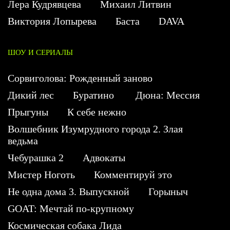
Лера Кудрявцева
Михаил Литвин
Виктория Лопырева
Баста
DAVA
ШОУ И СЕРИАЛЫ
Сорвиголова: Рожденный заново
Дикий лес
Буратино
Дюна: Мессия
Прыгуны
К себе нежно
Волшебник Изумрудного города 2. Злая
ведьма
Чебурашка 2
Адвокаты
Мистер Ноготь
Комментируй это
Не одна дома 3. Выпускной
Горыныч
GOAT: Мечтай по-крупному
Космическая собака Лида