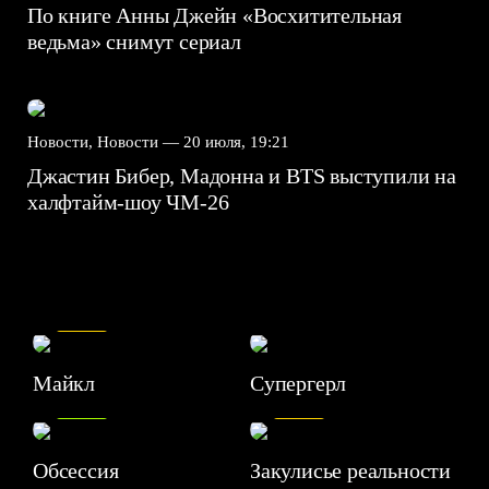
По книге Анны Джейн «Восхитительная
ведьма» снимут сериал
Новости, Новости —
20 июля, 19:21
Джастин Бибер, Мадонна и BTS выступили на
халфтайм-шоу ЧМ-26
7.5
Майкл
Супергерл
8.2
7.1
Обсессия
Закулисье реальности