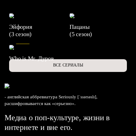
Эйфория
Пацаны
(3 сезон)
(5 сезон)
6.3
Who is Mr. Дуров
ВСЕ СЕРИАЛЫ
- английская аббревиатура Seriously [ˈsɪərɪəslɪ],
расшифровывается как «серьезно».
Медиа о поп-культуре, жизни в
интернете и вне его.