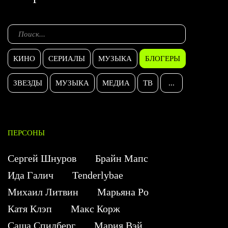
КИНО
СЕРИАЛЫ
МУЗЫКА
БЛОГЕРЫ
ЗВЕЗДЫ
МУЗЫКА
МЕДИА
ТВ
...
ПЕРСОНЫ
Сергей Шнуров
Брайн Мапс
Ида Галич
Tenderlybae
Михаил Литвин
Марьяна Ро
Катя Клэп
Макс Корж
Саша Спилберг
Мария Вэй