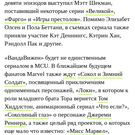
девяти эпизодов выступил Мэтт Шекман,
поставивший некоторые серии
«Великой»
,
«Фарго»
и
«Игры престолов»
. Помимо Элизабет
Олсен и Пола Беттани, в съемках сериала также
приняли участие Кэт Деннингс, Кэтрин Хан,
Рэндолл Пак и другие.
«ВандаВижен» будет не единственным
сериалом в MCU. В ближайшем будущем
фанатов Marvel также
ждут
«Сокол и Зимний
Солдат»
, посвященный приключениям
одноименных персонажей, «
Локи
», в котором к
роли младшего брата Тора вернется
Том
Хиддлстон
, анимационный сериал «Что если?»,
«
Соколиный глаз
» о персонаже
Джереми
Реннера
, а также целый ряд проектов, о которых
еще мало что известно: «
Мисс Марвел
»,