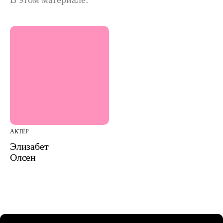
АКТЁР
Элизабет
Олсен