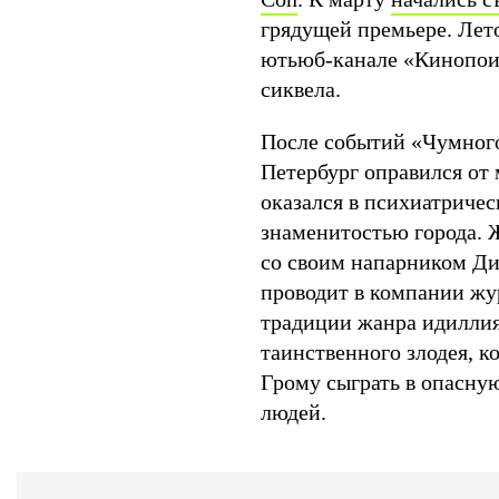
грядущей премьере. Лет
ютьюб-канале «Кинопои
сиквела.
После событий «Чумного
Петербург оправился от
оказался в психиатричес
знаменитостью города. 
со своим напарником Ди
проводит в компании жу
традиции жанра идиллия
таинственного злодея, к
Грому сыграть в опасну
людей.