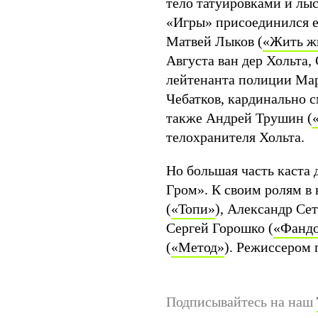
тело татуировками и лыс
«Игры» присоединился е
Матвей Лыков (
«Жить ж
Августа ван дер Хольта, 
лейтенанта полиции Мар
Чебатков, кардинально с
также Андрей Трушин (
телохранителя Хольта.
Но большая часть каста
Гром». К своим ролям в
(
«Топи»
), Александр Се
Сергей Горошко (
«Фандо
(
«Метод»
). Режиссером 
Подписывайтесь на наш