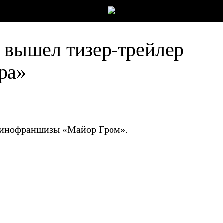
: вышел тизер-трейлер
ра»
кинофраншизы «Майор Гром».