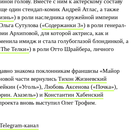
иной голову. Вместе с ним к актерскому составу
ще один стендап-комик Андрей Атлас, а также
изнь»
) в роли наследника оружейной империи
Ольга Сутулова (
«Содержанки 3»
) в роли генерал-
ии Архиповой, для которой актриса, как и
менила имидж и стала голубоглазой блондинкой, а
«The Телки»
) в роли Отто Шрайбера, личного
 давно знакома поклонникам франшизы «Майор
 новой части вернулись
Тихон Жизневский
тейкин («Уголь»),
Любовь Аксенова
(
«Почка»
),
рин. Азазель»
) и
Константин Хабенский
проекта вновь выступил Олег Трофим.
Telegram-канал