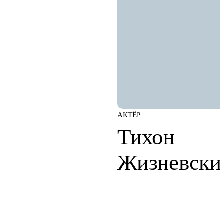
АКТЁР
Тихон
Жизневск