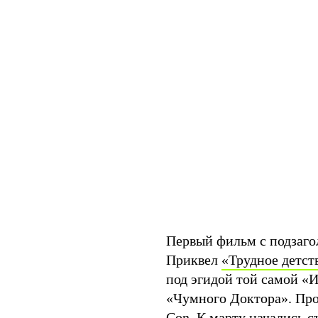
Первый фильм с подзаг
Приквел
«Трудное детст
под эгидой той самой «
«Чумного Доктора». Про
Con
. К марту
начались с