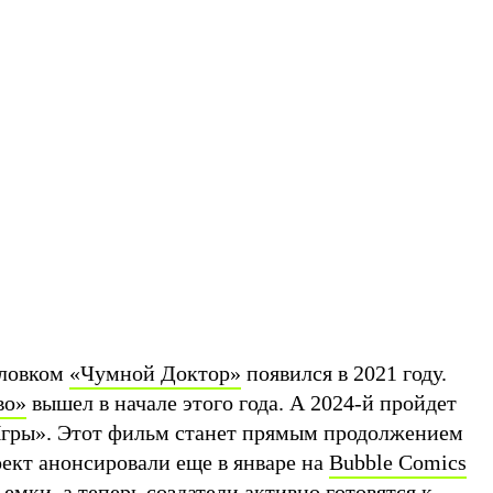
оловком
«Чумной Доктор»
появился в 2021 году.
во»
вышел в начале этого года. А 2024-й пройдет
Игры». Этот фильм станет прямым продолжением
ект анонсировали еще в январе на
Bubble Comics
ъемки
, а теперь создатели активно готовятся к