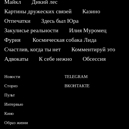
Майкл
Дикий лес
Картины дружеских связей
Казино
Отпечатки
Здесь был Юра
Закулисье реальности
Илия Муромец
Фурия
Космическая собака Лида
Счастлив, когда ты нет
Комментируй это
Адвокаты
К себе нежно
Обсессия
Новости
TELEGRAM
Сториз
ВКОНТАКТЕ
Пульт
Интервью
Кино
Образ жизни