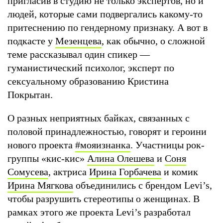
пригласив в студию не только экспертов, но и
людей, которые сами подвергались какому-то
притеснению по гендерному признаку. А вот в
подкасте у
Мезенцева
, как обычно, о сложной
теме рассказывал один спикер —
гуманистический психолог, эксперт по
сексуальному образованию Кристина
Покрытан.
О разных неприятных байках, связанных с
половой принадлежностью, говорят и героини
нового проекта
#мояизнанка
. Участницы рок-
группы «кис-кис»
Алина Олешева
и
Соня
Сомусева
, актриса
Ирина Горбачева
и комик
Ирина Мягкова
объединились с брендом Levi’s,
чтобы разрушить стереотипы о женщинах. В
рамках этого же проекта Levi’s разработал