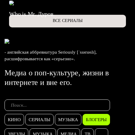
Who is Mr. Дуров
ВСЕ СЕРИАЛЫ
- английская аббревиатура Seriously [ˈsɪərɪəslɪ],
расшифровывается как «серьезно».
Медиа о поп-культуре, жизни в
интернете и вне его.
КИНО
СЕРИАЛЫ
МУЗЫКА
БЛОГЕРЫ
ЗВЕЗДЫ
МУЗЫКА
МЕДИА
ТВ
...