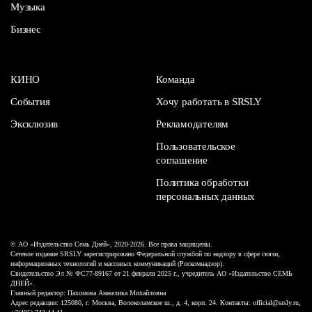
Музыка
Бизнес
КИНО
Команда
События
Хочу работать в SRSLY
Эксклюзив
Рекламодателям
Пользовательское
соглашение
Политика обработки
персональных данных
© АО «Издательство Семь Дней», 2020-2026. Все права защищены.
Сетевое издание SRSLY зарегистрировано Федеральной службой по надзору в сфере связи,
информационных технологий и массовых коммуникаций (Роскомнадзор).
Свидетельство Эл № ФС77-89167 от 21 февраля 2025 г., учредитель АО «Издательство СЕМЬ
ДНЕЙ».
Главный редактор: Пахомова Анжелика Михайловна
Адрес редакции: 125080, г. Москва, Волоколамское ш., д. 4, корп. 24. Контакты: official@srsly.ru,