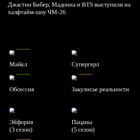
Джастин Бибер, Мадонна и BTS выступили на
халфтайм-шоу ЧМ-26
7.5
Майкл
Супергерл
8.2
7.1
Обсессия
Закулисье реальности
Эйфория
Пацаны
(3 сезон)
(5 сезон)
6.3