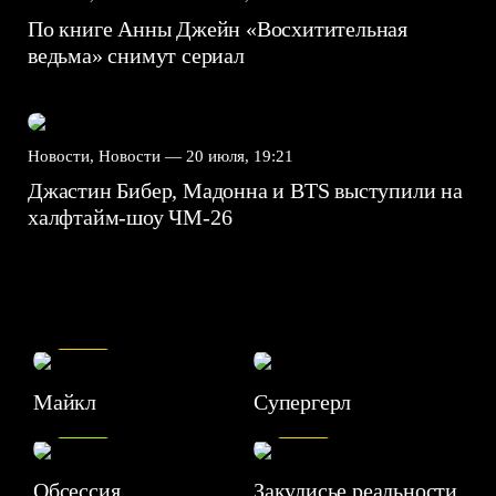
По книге Анны Джейн «Восхитительная
ведьма» снимут сериал
Новости, Новости —
20 июля, 19:21
Джастин Бибер, Мадонна и BTS выступили на
халфтайм-шоу ЧМ-26
7.5
Майкл
Супергерл
8.2
7.1
Обсессия
Закулисье реальности