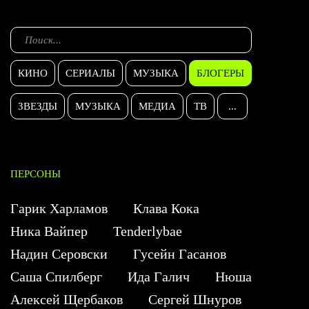
КИНО
СЕРИАЛЫ
МУЗЫКА
БЛОГЕРЫ
ЗВЕЗДЫ
МУЗЫКА
МЕДИА
ТВ
...
ПЕРСОНЫ
Гарик Харламов
Клава Кока
Ника Вайпер
Tenderlybae
Надин Серовски
Гусейн Гасанов
Саша Спилберг
Ида Галич
Нюша
Алексей Щербаков
Сергей Шнуров