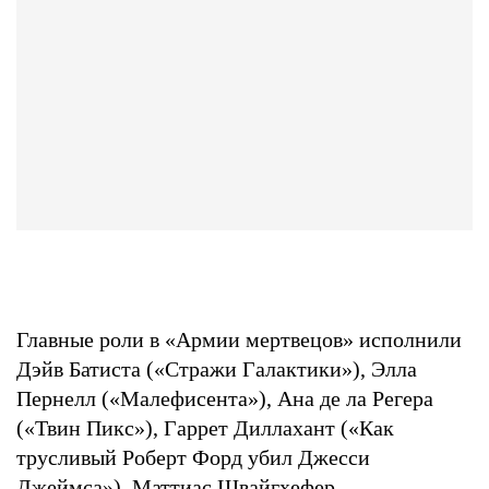
Главные роли в «Армии мертвецов» исполнили
Дэйв Батиста («Стражи Галактики»), Элла
Пернелл («Малефисента»), Ана де ла Регера
(«Твин Пикс»), Гаррет Диллахант («Как
трусливый Роберт Форд убил Джесси
Джеймса»), Маттиас Швайгхефер