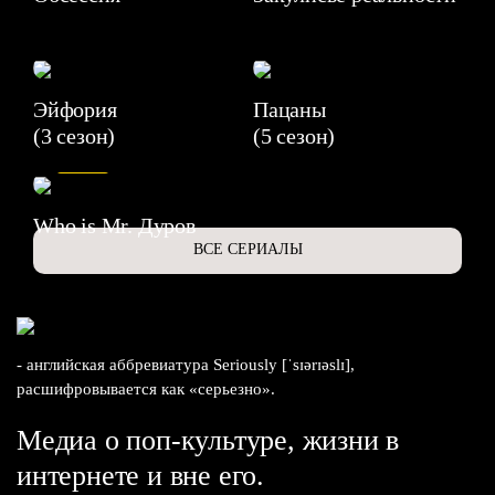
Эйфория
Пацаны
(3 сезон)
(5 сезон)
6.3
Who is Mr. Дуров
ВСЕ СЕРИАЛЫ
- английская аббревиатура Seriously [ˈsɪərɪəslɪ],
расшифровывается как «серьезно».
Медиа о поп-культуре, жизни в
интернете и вне его.