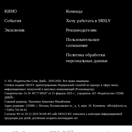
КИНО
Команда
События
Хочу работать в SRSLY
Эксклюзив
Рекламодателям
Пользовательское
соглашение
Политика обработки
персональных данных
© АО «Издательство Семь Дней», 2020-2026. Все права защищены.
Сетевое издание SRSLY зарегистрировано Федеральной службой по надзору в сфере связи,
информационных технологий и массовых коммуникаций (Роскомнадзор).
Свидетельство Эл № ФС77-89167 от 21 февраля 2025 г., учредитель АО «Издательство СЕМЬ
ДНЕЙ».
Главный редактор: Пахомова Анжелика Михайловна
Адрес редакции: 125080, г. Москва, Волоколамское ш., д. 4, корп. 24. Контакты: official@srsly.ru,
+7(495) 742-44-41
Согласно ФЗ от 29.12.2010 №436-ФЗ сайт SRSLY.RU относится к категории информационной
продукции для детей, достигших возраста шестнадцати лет.
Design by White Russian