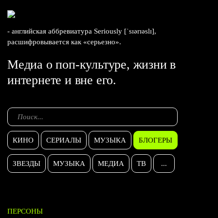
- английская аббревиатура Seriously [ˈsɪərɪəslɪ],
расшифровывается как «серьезно».
Медиа о поп-культуре, жизни в
интернете и вне его.
КИНО
СЕРИАЛЫ
МУЗЫКА
БЛОГЕРЫ
ЗВЕЗДЫ
МУЗЫКА
МЕДИА
ТВ
...
ПЕРСОНЫ