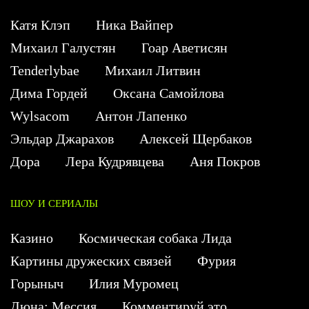
Катя Клэп
Ника Вайпер
Михаил Галустян
Гоар Аветисян
Tenderlybae
Михаил Литвин
Дима Гордей
Оксана Самойлова
Wylsacom
Антон Лапенко
Эльдар Джарахов
Алексей Щербаков
Дора
Лера Кудрявцева
Аня Покров
ШОУ И СЕРИАЛЫ
Казино
Космическая собака Лида
Картины дружеских связей
Фурия
Горыныч
Илия Муромец
Дюна: Мессия
Комментируй это