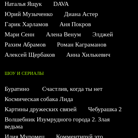
Наталья Ящук
DAVA
Юрий Музыченко
Диана Астер
Гарик Харламов
Аня Покров
Мари Сенн
Алена Венум
Элджей
Рахим Абрамов
Роман Каграманов
Алексей Щербаков
Анна Хилькевич
ШОУ И СЕРИАЛЫ
Буратино
Счастлив, когда ты нет
Космическая собака Лида
Картины дружеских связей
Чебурашка 2
Волшебник Изумрудного города 2. Злая
ведьма
Илия Муромец
Комментируй это