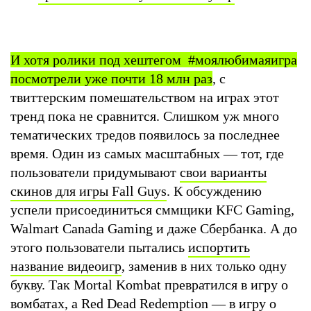
И хотя ролики под хештегом #моялюбимаяигра
посмотрели уже почти 18 млн раз
, с
твиттерским помешательством на играх этот
тренд пока не сравнится. Слишком уж много
тематических тредов появилось за последнее
время. Один из самых масштабных — тот, где
пользователи придумывают
свои варианты
скинов для игры Fall Guys
. К обсуждению
успели присоединиться сммщики KFC Gaming,
Walmart Canada Gaming и даже Сбербанка. А до
этого пользователи пытались
испортить
название видеоигр
, заменив в них только одну
букву. Так Mortal Kombat превратился в игру о
вомбатах, а Red Dead Redemption — в игру о