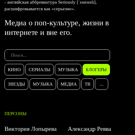
- английская аббревиатура Seriously [ˈsɪərɪəslɪ],
расшифровывается как «серьезно».
Медиа о поп-культуре, жизни в
интернете и вне его.
КИНО
СЕРИАЛЫ
МУЗЫКА
БЛОГЕРЫ
ЗВЕЗДЫ
МУЗЫКА
МЕДИА
ТВ
...
ПЕРСОНЫ
Виктория Лопырева
Александр Ревва