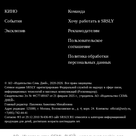
КИНО
Команда
События
Хочу работать в SRSLY
Эксклюзив
Рекламодателям
Пользовательское
соглашение
Политика обработки
персональных данных
© АО «Издательство Семь Дней», 2020-2026. Все права защищены.
Сетевое издание SRSLY зарегистрировано Федеральной службой по надзору в сфере связи,
информационных технологий и массовых коммуникаций (Роскомнадзор).
Свидетельство Эл № ФС77-89167 от 21 февраля 2025 г., учредитель АО «Издательство СЕМЬ
ДНЕЙ».
Главный редактор: Пахомова Анжелика Михайловна
Адрес редакции: 125080, г. Москва, Волоколамское ш., д. 4, корп. 24. Контакты: official@srsly.ru,
+7(495) 742-44-41
Согласно ФЗ от 29.12.2010 №436-ФЗ сайт SRSLY.RU относится к категории информационной
продукции для детей, достигших возраста шестнадцати лет.
Design by White Russian