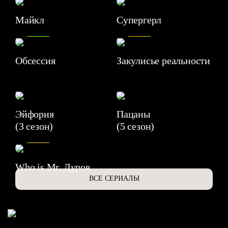
Майкл
Супергерл
8.2
7.1
Обсессия
Закулисье реальности
Эйфория
Пацаны
(3 сезон)
(5 сезон)
6.3
Who is Mr. Дуров
ВСЕ СЕРИАЛЫ