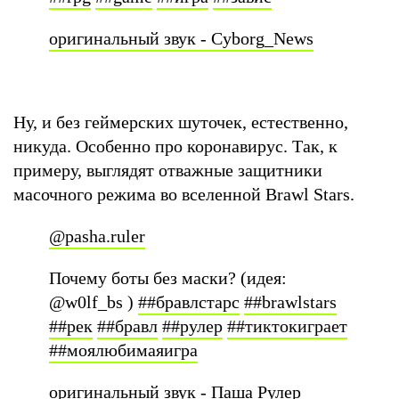
оригинальный звук - Cyborg_News
Ну, и без геймерских шуточек, естественно,
никуда. Особенно про коронавирус. Так, к
примеру, выглядят отважные защитники
масочного режима во вселенной Brawl Stars.
@pasha.ruler
Почему боты без маски? (идея:
@w0lf_bs )
##бравлстарс
##brawlstars
##рек
##бравл
##рулер
##тиктокиграет
##моялюбимаяигра
оригинальный звук - Паша Рулер