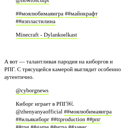
##моялюбимаяигра
##майнкрафт
##изпластилина
Minecraft - Dylankoelkast
А вот — талантливая пародия на киборгов и
РПГ. С трясущейся камерой выглядит особенно
аутентично.
@cyborgnews
Киборг играет в РПГ￼.
@zhenyanyaofficial
##моялюбимаяигра
##ильякиборг
##ttproduction
##рпг
##rpg
##game
##игра
##завис