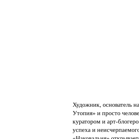
Художник, основатель н
Утопия» и просто челов
куратором и арт-блогер
успеха и неисчерпаемого
«Наковальня» открываетс