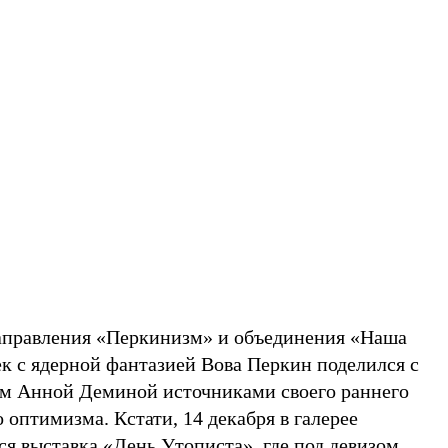
аправления «Перкинизм» и объединения «Наша
ек с ядерной фантазией Вова Перкин поделился с
ом Анной Деминой источниками своего раннего
 оптимизма. Кстати, 14 декабря в галерее
я выставка «День Утописта», где под девизом