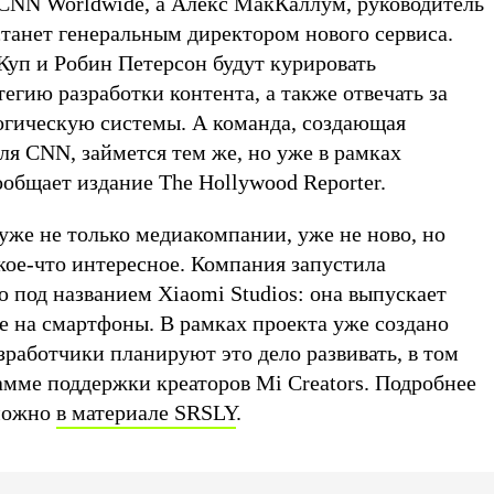
CNN Worldwide, а Алекс МакКаллум, руководитель
станет генеральным директором нового сервиса.
Куп и Робин Петерсон будут курировать
егию разработки контента, а также отвечать за
гическую системы. А команда, создающая
ля CNN, займется тем же, но уже в рамках
общает издание The Hollywood Reporter.
 уже не только медиакомпании, уже не ново, но
кое-что интересное. Компания запустила
 под названием Xiaomi Studios: она выпускает
е на смартфоны. В рамках проекта уже создано
зработчики планируют это дело развивать, в том
амме поддержки креаторов Mi Creators. Подробнее
 можно
в материале SRSLY
.