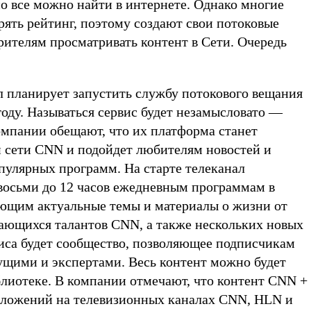
о все можно найти в интернете. Однако многие
рять рейтинг, поэтому создают свои потоковые
рителям просматривать контент в Сети. Очередь
 планирует запустить службу потокового вещания
году. Называться сервис будет незамысловато —
мпании обещают, что их платформа станет
 сети CNN и подойдет любителям новостей и
пулярных программ. На старте телеканал
 восьми до 12 часов ежедневным программам в
ющим актуальные темы и материалы о жизни от
ающихся талантов CNN, а также нескольких новых
виса будет сообщество, позволяющее подписчикам
дущими и экспертами. Весь контент можно будет
блиотеке. В компании отмечают, что контент CNN +
едложений на телевизионных каналах CNN, HLN и