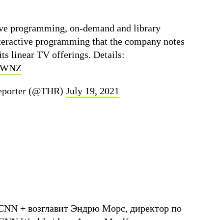
ive programming, on-demand and library
interactive programming that the company notes
its linear TV offerings. Details:
WfWNZ
eporter (@THR)
July 19, 2021
CNN + возглавит Эндрю Морс, директор по