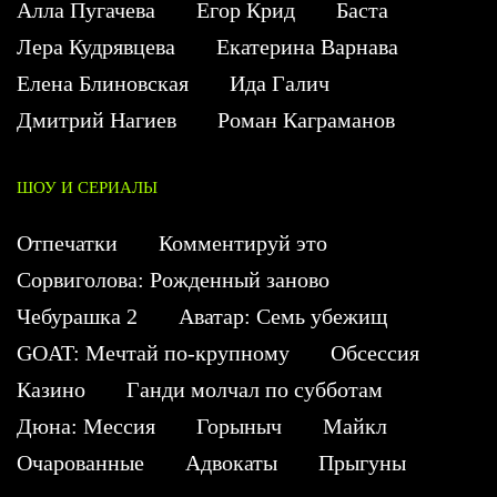
Алла Пугачева
Егор Крид
Баста
Лера Кудрявцева
Екатерина Варнава
Елена Блиновская
Ида Галич
Дмитрий Нагиев
Роман Каграманов
ШОУ И СЕРИАЛЫ
Отпечатки
Комментируй это
Сорвиголова: Рожденный заново
Чебурашка 2
Аватар: Семь убежищ
GOAT: Мечтай по-крупному
Обсессия
Казино
Ганди молчал по субботам
Дюна: Мессия
Горыныч
Майкл
Очарованные
Адвокаты
Прыгуны