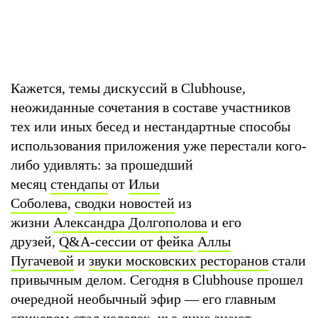
Кажется, темы дискуссий в Clubhouse,
неожиданные сочетания в составе участников
тех или иных бесед и нестандартные способы
использования приложения уже перестали кого-
либо удивлять: за прошедший
месяц
стендапы
от
Ильи
Соболева
,
сводки новостей
из
жизни
Александра Долгополова
и его
друзей,
Q&A-сессии от фейка
Аллы
Пугачевой
и
звуки московских ресторанов
стали
привычным делом. Сегодня в Clubhouse прошел
очередной необычный эфир — его главным
спикером стал человек, чье лицо знают,