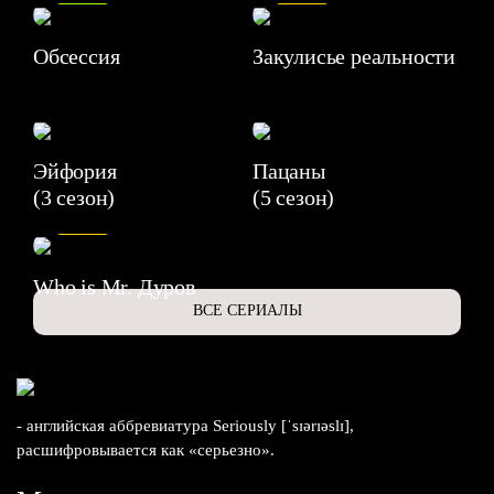
Обсессия
Закулисье реальности
Эйфория
Пацаны
(3 сезон)
(5 сезон)
6.3
Who is Mr. Дуров
ВСЕ СЕРИАЛЫ
- английская аббревиатура Seriously [ˈsɪərɪəslɪ],
расшифровывается как «серьезно».