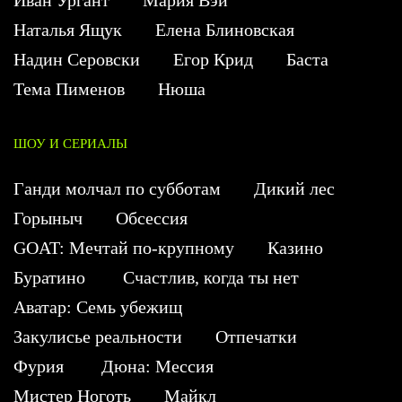
Наталья Ящук
Елена Блиновская
Надин Серовски
Егор Крид
Баста
Тема Пименов
Нюша
ШОУ И СЕРИАЛЫ
Ганди молчал по субботам
Дикий лес
Горыныч
Обсессия
GOAT: Мечтай по-крупному
Казино
Буратино
Счастлив, когда ты нет
Аватар: Семь убежищ
Закулисье реальности
Отпечатки
Фурия
Дюна: Мессия
Мистер Ноготь
Майкл