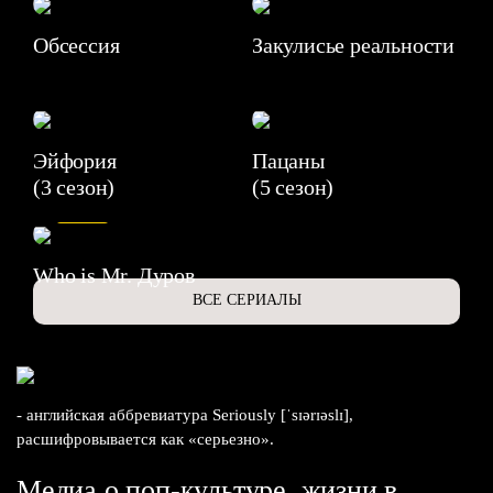
Обсессия
Закулисье реальности
Эйфория
Пацаны
(3 сезон)
(5 сезон)
6.3
Who is Mr. Дуров
ВСЕ СЕРИАЛЫ
- английская аббревиатура Seriously [ˈsɪərɪəslɪ],
расшифровывается как «серьезно».
Медиа о поп-культуре, жизни в