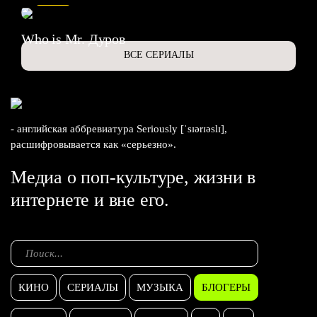
Who is Mr. Дуров
ВСЕ СЕРИАЛЫ
- английская аббревиатура Seriously [ˈsɪərɪəslɪ],
расшифровывается как «серьезно».
Медиа о поп-культуре, жизни в
интернете и вне его.
КИНО
СЕРИАЛЫ
МУЗЫКА
БЛОГЕРЫ