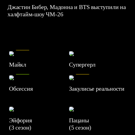
Джастин Бибер, Мадонна и BTS выступили на
халфтайм-шоу ЧМ-26
7.5
Майкл
Супергерл
8.2
7.1
Обсессия
Закулисье реальности
Эйфория
Пацаны
(3 сезон)
(5 сезон)
6.3