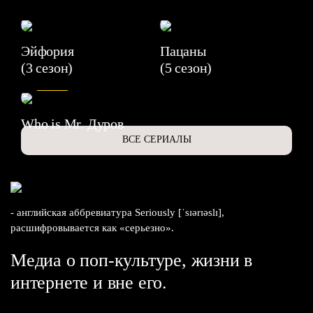
Эйфория
Пацаны
(3 сезон)
(5 сезон)
6.3
Who is Mr. Дуров
ВСЕ СЕРИАЛЫ
- английская аббревиатура Seriously [ˈsɪərɪəslɪ],
расшифровывается как «серьезно».
Медиа о поп-культуре, жизни в
интернете и вне его.