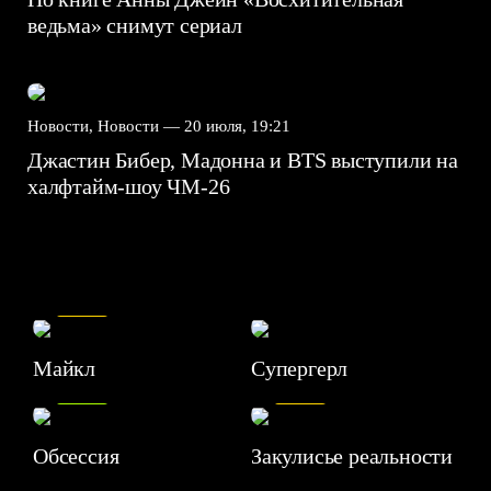
ведьма» снимут сериал
Новости, Новости —
20 июля, 19:21
Джастин Бибер, Мадонна и BTS выступили на
халфтайм-шоу ЧМ-26
7.5
Майкл
Супергерл
8.2
7.1
Обсессия
Закулисье реальности