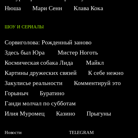
Нюша
Мари Сенн
Клава Кока
ШОУ И СЕРИАЛЫ
Сорвиголова: Рожденный заново
Здесь был Юра
Мистер Ноготь
Космическая собака Лида
Майкл
Картины дружеских связей
К себе нежно
Закулисье реальности
Комментируй это
Горыныч
Буратино
Ганди молчал по субботам
Илия Муромец
Казино
Прыгуны
Новости
TELEGRAM