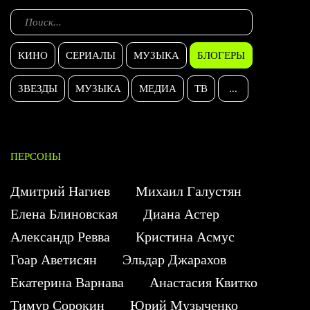
КИНО
СЕРИАЛЫ
МУЗЫКА
БЛОГЕРЫ
ЗВЕЗДЫ
МУЗЫКА
МЕДИА
ТВ
...
ПЕРСОНЫ
Дмитрий Нагиев
Михаил Галустян
Елена Блиновская
Диана Астер
Александр Ревва
Кристина Асмус
Гоар Аветисян
Эльдар Джарахов
Екатерина Варнава
Анастасия Квитко
Тимур Сорокин
Юрий Музыченко