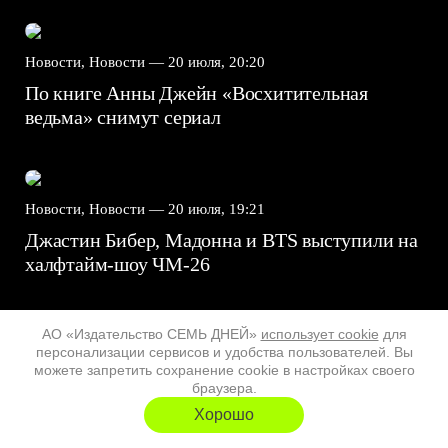
Новости, Новости —
20 июля, 20:20
По книге Анны Джейн «Восхитительная
ведьма» снимут сериал
Новости, Новости —
20 июля, 19:21
Джастин Бибер, Мадонна и BTS выступили на
халфтайм-шоу ЧМ-26
АО «Издательство СЕМЬ ДНЕЙ»
использует cookie
для
персонализации сервисов и удобства пользователей. Вы
7.5
можете запретить сохранение cookie в настройках своего
браузера.
Хорошо
Майкл
Супергерл
8.2
7.1