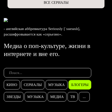
ВСЕ СЕРИАЛЫ
- английская аббревиатура Seriously [ˈsɪərɪəslɪ],
расшифровывается как «серьезно».
Медиа о поп-культуре, жизни в
интернете и вне его.
КИНО
СЕРИАЛЫ
МУЗЫКА
БЛОГЕРЫ
ЗВЕЗДЫ
МУЗЫКА
МЕДИА
ТВ
...