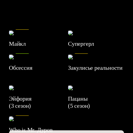
7.5
Майкл
Супергерл
8.2
7.1
Обсессия
Закулисье реальности
Эйфория
Пацаны
(3 сезон)
(5 сезон)
6.3
Who is Mr. Дуров