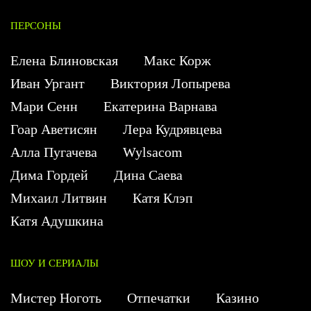
ПЕРСОНЫ
Елена Блиновская
Макс Корж
Иван Ургант
Виктория Лопырева
Мари Сенн
Екатерина Варнава
Гоар Аветисян
Лера Кудрявцева
Алла Пугачева
Wylsacom
Дима Гордей
Дина Саева
Михаил Литвин
Катя Клэп
Катя Адушкина
ШОУ И СЕРИАЛЫ
Мистер Ноготь
Отпечатки
Казино