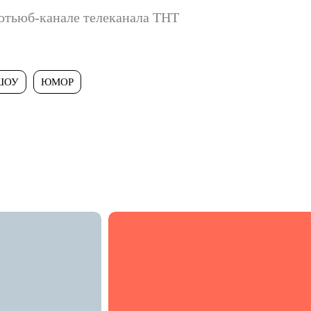
 ютьюб-канале телеканала ТНТ
ШОУ
ЮМОР