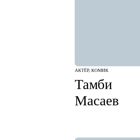
АКТЁР, КОМИК
Тамби
Масаев