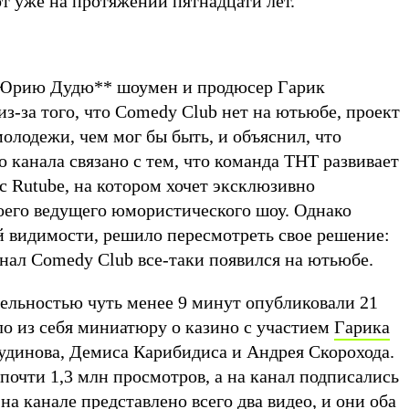
т уже на протяжении пятнадцати лет.
ю Юрию Дудю
**
шоумен и продюсер Гарик
из-за того, что Comedy Club нет на ютьюбе, проект
олодежи, чем мог бы быть, и объяснил, что
 канала связано с тем, что команда ТНТ развивает
с Rutube, на котором хочет эксклюзивно
воего ведущего юмористического шоу. Однако
й видимости, решило пересмотреть свое решение:
нал Comedy Club все-таки появился на ютьюбе.
ельностью чуть менее 9 минут опубликовали 21
ло из себя миниатюру о казино с участием
Гарика
рудинова, Демиса Карибидиса и Андрея Скорохода.
 почти 1,3 млн просмотров, а на канал подписались
на канале представлено всего два видео, и они оба