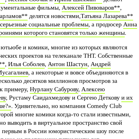
кументальные фильмы,
Алексей Пивоваров
**
,
арламов
**
делятся новостями,
Татьяна Лазарева
**
 серьезные социальные проблемы
, а продюсер
Анна
ероинями которого становятся только женщины
.
 ютьюбе и комики, многие из которых являются
еских проектов на телеканале ТНТ. Собственные
**
,
Илья Соболев
,
Антон Шастун
,
Андрей
Мусагалиев
, а некоторые и вовсе объединяются в
есколько десятков миллионов просмотров за
 к примеру,
Нурлану Сабурову
,
Алексею
ву
, Рустаму Саидахмедову и Сергею Деткову
и их
ше?»
. Удивительно, но компания Comedy Club
оторой многие комики когда-то стали известными,
но выводить в виртуальное пространство свой
й первым в России юмористическим шоу после