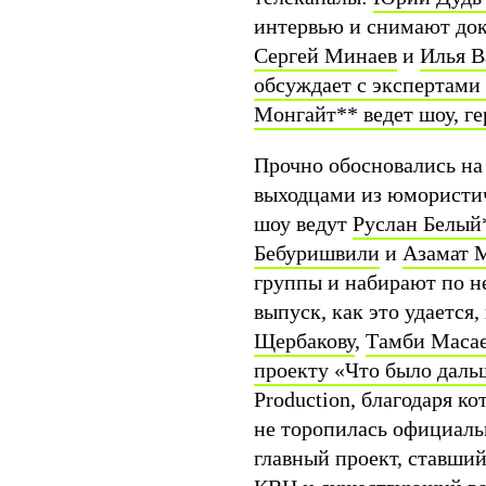
интервью и снимают до
Сергей Минаев
и
Илья В
обсуждает с экспертами
Монгайт
**
ведет шоу, г
Прочно обосновались на
выходцами из юмористич
шоу ведут
Руслан Белый
Бебуришвили
и
Азамат 
группы и набирают по н
выпуск, как это удается,
Щербакову
,
Тамби Масае
проекту «Что было даль
Production, благодаря к
не торопилась официаль
главный проект, ставши