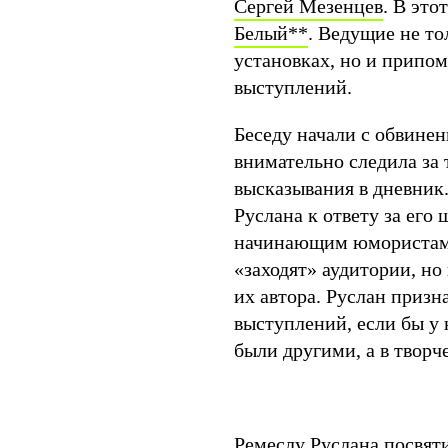
Сергей Мезенцев
. В эт
Белый
**
. Ведущие не то
установках, но и припом
выступлений.
Беседу начали с обвинен
внимательно следила за 
высказывания в дневник.
Руслана к ответу за его
начинающим юмористам 
«заходят» аудитории, н
их автора. Руслан призн
выступлений, если бы у 
были другими, а в твор
Ремеслу Руслана посвяти