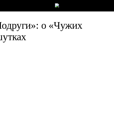
одруги»: о «Чужих
шутках