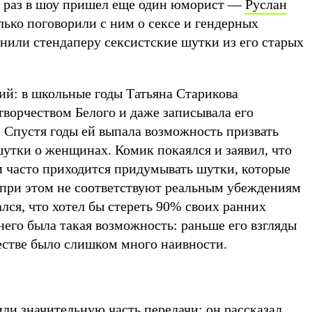
от раз в шоу пришел еще один юморист —
Руслан
лько поговорили с ним о сексе и гендерных
нили стендаперу сексистские шутки из его старых
ий: в школьные годы Татьяна Старикова
творчеством Белого и даже записывала его
 Спустя годы ей выпала возможность призвать
 шутки о женщинах. Комик покаялся и заявил, что
часто приходится придумывать шутки, которые
о при этом не соответствуют реальным убеждениям
ался, что хотел бы стереть 90% своих ранних
него была такая возможность: раньше его взгляды
честве было слишком много наивности.
ли значительную часть передачи: он рассказал