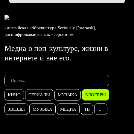
- английская аббревиатура Seriously [ˈsɪərɪəslɪ],
расшифровывается как «серьезно».
Медиа о поп-культуре, жизни в
интернете и вне его.
КИНО
СЕРИАЛЫ
МУЗЫКА
БЛОГЕРЫ
ЗВЕЗДЫ
МУЗЫКА
МЕДИА
ТВ
...