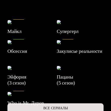
7.5
Майкл
Супергерл
8.2
7.1
Обсессия
Закулисье реальности
Эйфория
Пацаны
(3 сезон)
(5 сезон)
6.3
Who is Mr. Дуров
ВСЕ СЕРИАЛЫ