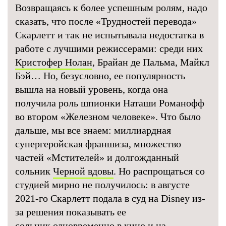
Возвращаясь к более успешным ролям, надо
сказать, что после «Трудностей перевода»
Скарлетт и так не испытывала недостатка в
работе с лучшими режиссерами: среди них
Кристофер Нолан
, Брайан де Пальма, Майкл
Бэй… Но, безусловно, ее популярность
вышла на новый уровень, когда она
получила роль шпионки Наташи Романофф
во втором «Железном человеке». Что было
дальше, мы все знаем: миллиардная
супергеройская франшиза, множество
частей «Мстителей» и долгожданный
сольник
Черной вдовы
. Но распрощаться со
студией мирно не получилось: в августе
2021-го Скарлетт подала в суд на Disney из-
за решения показывать ее
сольник одновременно в кино и на