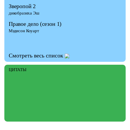
Зверопой 2
дикобразиха Эш
Правое дело
(сезон 1)
Мэдисон Коуарт
Смотреть весь список
ЦИТАТЫ