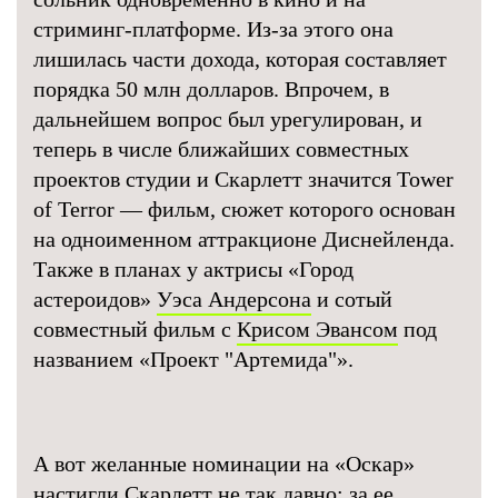
стриминг-платформе. Из-за этого она
лишилась части дохода, которая составляет
порядка 50 млн долларов. Впрочем, в
дальнейшем вопрос был урегулирован, и
теперь в числе ближайших совместных
проектов студии и Скарлетт значится Tower
of Terror — фильм, сюжет которого основан
на одноименном аттракционе Диснейленда.
Также в планах у актрисы «Город
астероидов»
Уэса Андерсона
и сотый
совместный фильм с
Крисом Эвансом
под
названием «Проект "Артемида"».
А вот желанные номинации на «Оскар»
настигли Скарлетт не так давно: за ее