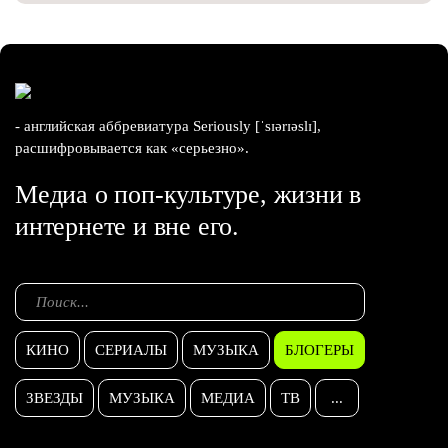
- английская аббревиатура Seriously [ˈsɪərɪəslɪ],
расшифровывается как «серьезно».
Медиа о поп-культуре, жизни в
интернете и вне его.
КИНО
СЕРИАЛЫ
МУЗЫКА
БЛОГЕРЫ
ЗВЕЗДЫ
МУЗЫКА
МЕДИА
ТВ
...