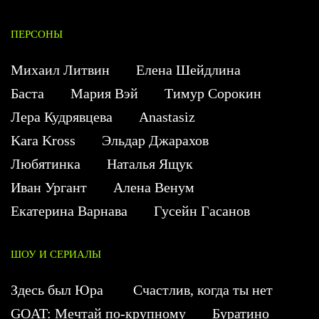
ПЕРСОНЫ
Михаил Литвин
Елена Шейдлина
Баста
Мария Вэй
Тимур Сорокин
Лера Кудрявцева
Anastasiz
Kara Kross
Эльдар Джарахов
Любятинка
Наталья Ящук
Иван Ургант
Алена Венум
Екатерина Варнава
Гусейн Гасанов
ШОУ И СЕРИАЛЫ
Здесь был Юра
Счастлив, когда ты нет
GOAT: Мечтай по-крупному
Буратино