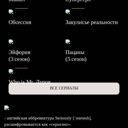
8.2
7.1
Обсессия
Закулисье реальности
Эйфория
Пацаны
(3 сезон)
(5 сезон)
6.3
Who is Mr. Дуров
ВСЕ СЕРИАЛЫ
- английская аббревиатура Seriously [ˈsɪərɪəslɪ],
расшифровывается как «серьезно».