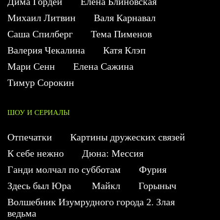
Дима Гордей
Елена Блиновская
Михаил Литвин
Валя Карнавал
Саша Спилберг
Тема Пименов
Валерия Чекалина
Катя Клэп
Мари Сенн
Елена Сажина
Тимур Сорокин
ШОУ И СЕРИАЛЫ
Отпечатки
Картины дружеских связей
К себе нежно
Дюна: Мессия
Ганди молчал по субботам
Фурия
Здесь был Юра
Майкл
Горыныч
Волшебник Изумрудного города 2. Злая
ведьма