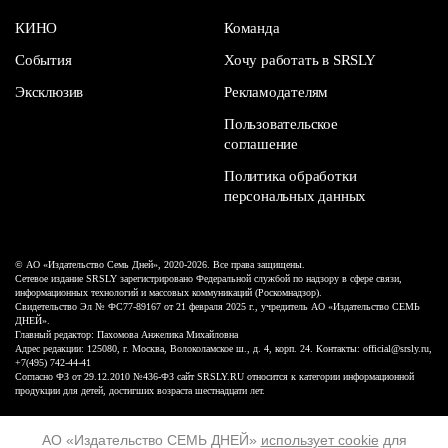
КИНО
Команда
События
Хочу работать в SRSLY
Эксклюзив
Рекламодателям
Пользовательское
соглашение
Политика обработки
персональных данных
© АО «Издательство Семь Дней», 2020-2026. Все права защищены.
Сетевое издание SRSLY зарегистрировано Федеральной службой по надзору в сфере связи,
информационных технологий и массовых коммуникаций (Роскомнадзор).
Свидетельство Эл № ФС77-89167 от 21 февраля 2025 г., учредитель АО «Издательство СЕМЬ
ДНЕЙ».
Главный редактор: Пахомова Анжелика Михайловна
Адрес редакции: 125080, г. Москва, Волоколамское ш., д. 4, корп. 24. Контакты: official@srsly.ru,
+7(495) 742-44-41
Согласно ФЗ от 29.12.2010 №436-ФЗ сайт SRSLY.RU относится к категории информационной
продукции для детей, достигших возраста шестнадцати лет.
Design by White Russian
АО «Издательство СЕМЬ ДНЕЙ»
использует cookie
для