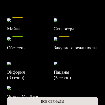
7.5
Майкл
Супергерл
8.2
7.1
Обсессия
Закулисье реальности
Эйфория
Пацаны
(3 сезон)
(5 сезон)
6.3
Who is Mr. Дуров
ВСЕ СЕРИАЛЫ