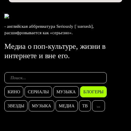
- английская аббревиатура Seriously [ˈsɪərɪəslɪ],
расшифровывается как «серьезно».
Медиа о поп-культуре, жизни в
интернете и вне его.
КИНО
СЕРИАЛЫ
МУЗЫКА
БЛОГЕРЫ
ЗВЕЗДЫ
МУЗЫКА
МЕДИА
ТВ
...