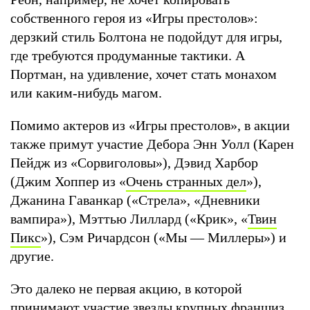
собственного героя из «Игры престолов»:
дерзкий стиль Болтона не подойдут для игры,
где требуются продуманные тактики. А
Портман, на удивление, хочет стать монахом
или каким-нибудь магом.
Помимо актеров из «Игры престолов», в акции
также примут участие Дебора Энн Уолл (Карен
Пейдж из «Сорвиголовы»), Дэвид Харбор
(Джим Хоппер из «
Очень странных дел
»),
Джанина Гаванкар («Стрела», «Дневники
вампира»), Мэттью Лиллард («Крик», «
Твин
Пикс
»), Сэм Ричардсон («Мы — Миллеры») и
другие.
Это далеко не первая акцию, в которой
принимают участие звезды крупных франшиз.