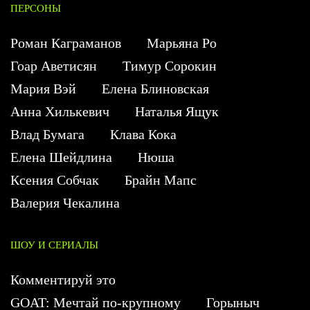
ПЕРСОНЫ
Роман Каграманов
Марьяна Ро
Гоар Аветисян
Тимур Сорокин
Мария Вэй
Елена Блиновская
Анна Хилькевич
Наталья Ящук
Влад Бумага
Клава Кока
Елена Шейдлина
Нюша
Ксения Собчак
Брайн Мапс
Валерия Чекалина
ШОУ И СЕРИАЛЫ
Комментируй это
GOAT: Мечтай по-крупному
Горыныч