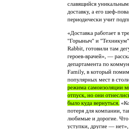
славящийся уникальным
доставку, а его шеф-пова
периодически учит подп
«Доставка работает в тр
"Горыныч" и "Техникум"
Rabbit, готовили там де
героев-врачей», — расск
департамента по коммун
Family, в который поми
популярных мест в стол
режима самоизоляции мн
отпуск, но они отнеслис
было куда вернуться.
«Ко
потеря для компании, та
любимые и дорогие. Что 
уступки, другие — нет»,