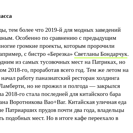
асса
ы, тем более что 2019-й для модных заведений
шным. Особенно по сравнению с предыдущим
 многие громкие проекты, которым пророчили
апример, с бистро «Березка»
Светланы Бондарчук
.
одним из самых тусовочных мест на Патриках, но
м 2018-го, проработав всего год. Тем же летом на
o начал работу паназиатский ресторан холдинга
 Ламберти, но не прожил и полгода — закрылся
ма 2018-го стала последней для китайского бара
ана Воротникова Bao+Bar. Китайская уличная еда
е Патриарших прудов почти два года, владельцы
ть подобных мест. Но в итоге кафе переехало в