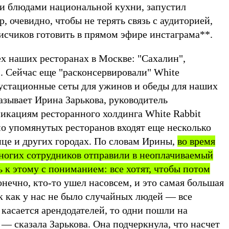
и блюдами национальной кухни, запустил
р, очевидно, чтобы не терять связь с аудиторией,
исчиков готовить в прямом эфире инстаграма
**
.
ех наших ресторанах в Москве: "Сахалин",
. Сейчас еще "расконсервировали" White
густационные сеты для ужинов и обеды для наших
азывает Ирина Зарькова, руководитель
икациям ресторанного холдинга White Rabbit
мо упомянутых ресторанов входят еще несколько
ице и других городах. По словам Ирины,
во время
огих сотрудников отправили в неоплачиваемый
ь к этому с пониманием: все хотят, чтобы потом
нечно, кто-то ушел насовсем, и это самая большая
к как у нас не было случайных людей — все
касается арендодателей, то одни пошли на
 — сказала Зарькова. Она подчеркнула, что насчет