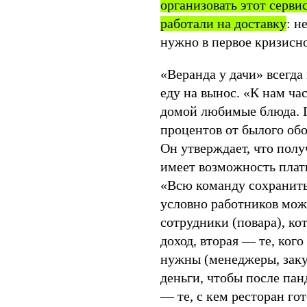
организовать этот серви
работали на доставку
: н
нужно в первое кризисно
«Веранда у дачи» всегд
еду на вынос. «К нам ча
домой любимые блюда. П
процентов от былого обо
Он утверждает, что пол
имеет возможность плат
«Всю команду сохранить
условно работников мож
сотрудники (повара), ко
доход, вторая — те, кого
нужны (менеджеры, заку
деньги, чтобы после пан
— те, с кем ресторан го