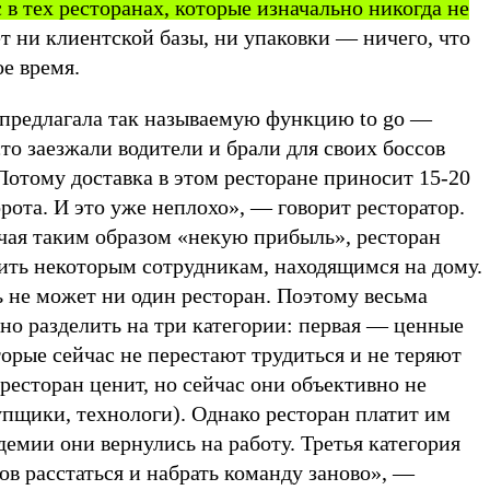
с в тех ресторанах, которые изначально никогда не
ет ни клиентской базы, ни упаковки — ничего, что
е время.
а предлагала так называемую функцию to go —
сто заезжали водители и брали для своих боссов
отому доставка в этом ресторане приносит 15-20
рота. И это уже неплохо», — говорит ресторатор.
учая таким образом «некую прибыль», ресторан
ить некоторым сотрудникам, находящимся на дому.
 не может ни один ресторан. Поэтому весьма
но разделить на три категории: первая — ценные
торые сейчас не перестают трудиться и не теряют
 ресторан ценит, но сейчас они объективно не
пщики, технологи). Однако ресторан платит им
демии они вернулись на работу. Третья категория
тов расстаться и набрать команду заново», —