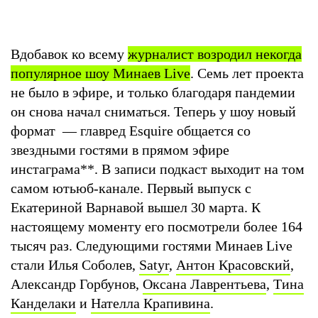
Вдобавок ко всему
журналист возродил некогда
популярное шоу Минаев Live
. Семь лет проекта
не было в эфире, и только благодаря пандемии
он снова начал сниматься. Теперь у шоу новый
формат — главред Esquire общается со
звездными гостями в прямом эфире
инстаграма
**
. В записи подкаст выходит на том
самом ютьюб-канале. Первый выпуск с
Екатериной Варнавой вышел 30 марта. К
настоящему моменту его посмотрели более 164
тысяч раз. Следующими гостями Минаев Live
стали Илья Соболев,
Satyr
,
Антон Красовский
,
Александр Горбунов,
Оксана Лаврентьева
,
Тина
Канделаки
и
Нателла Крапивина
.