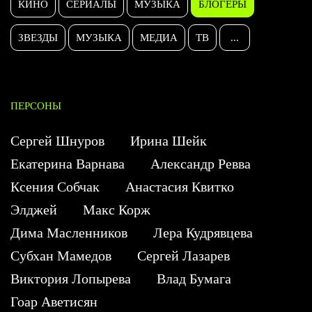
КИНО
СЕРИАЛЫ
МУЗЫКА
БЛОГЕРЫ
ЗВЕЗДЫ
МУЗЫКА
МЕДИА
ТВ
...
ПЕРСОНЫ
Сергей Шнуров
Ирина Шейк
Екатерина Варнава
Александр Ревва
Ксения Собчак
Анастасия Квитко
Элджей
Макс Корж
Дима Масленников
Лера Кудрявцева
Субхан Мамедов
Сергей Лазарев
Виктория Лопырева
Влад Бумага
Гоар Аветисян