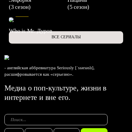
(3 сезон)
(5 сезон)
6.3
Who is Mr. Дуров
ВСЕ СЕРИАЛЫ
- английская аббревиатура Seriously [ˈsɪərɪəslɪ],
расшифровывается как «серьезно».
Медиа о поп-культуре, жизни в
интернете и вне его.