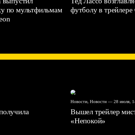
n выпустил
Тед Лассо возглавл
ку по мультфильмам
футболу в трейлере
deon
Новости, Новости —
28 июля, 1
получила
Вышел трейлер мис
«Непокой»