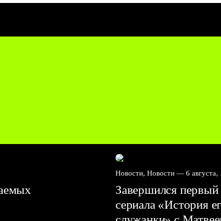
Новости, Новости —
6 августа,
ваемых
Завершился первый 
сериала «История е
служанки» с Матве