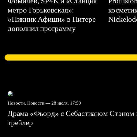
Фомичев, SP4K и «Станция
Profusio
метро Горьковская»:
космети
«Пикник Афиши» в Питере
Nickelo
дополнил программу
Новости, Новости —
28 июля, 17:50
Драма «Фьорд» с Себастианом Стэном 
трейлер