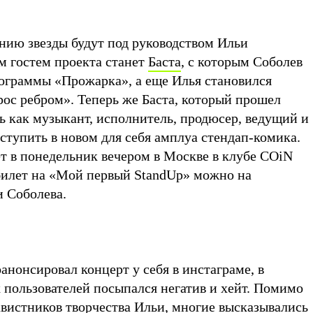
ению звезды будут под руководством Ильи
м гостем проекта станет
Баста
, с которым Соболев
рограммы «Прожарка», а еще Илья становился
рос ребром». Теперь же Баста, который прошел
ь как музыкант, исполнитель, продюсер, ведущий и
ступить в новом для себя амплуа стендап-комика.
т в понедельник вечером в Москве в клубе COiN
 билет на «Мой первый StandUp» можно на
 Соболева.
оанонсировал концерт у себя в инстаграме, в
 пользователей посыпался негатив и хейт. Помимо
авистников творчества Ильи, многие высказывались