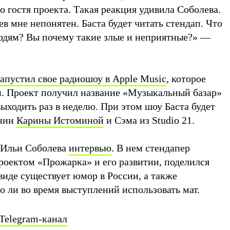
го гостя проекта. Такая реакция удивила Соболева.
ев мне непонятен. Баста будет читать стендап. Что
людям? Вы почему такие злые и неприятные?» —
запустил свое радиошоу в Apple Music
, которое
и. Проект получил название «Музыкальный базар»
выходить раз в неделю. При этом шоу Баста будет
ании
Карины Истоминой
и Сэма из Studio 21.
у Ильи Соболева
интервью
. В нем стендапер
проектом «Прожарка» и его развитии, поделился
виде существует юмор в России, а также
о ли во время выступлений использовать мат.
Telegram-канал