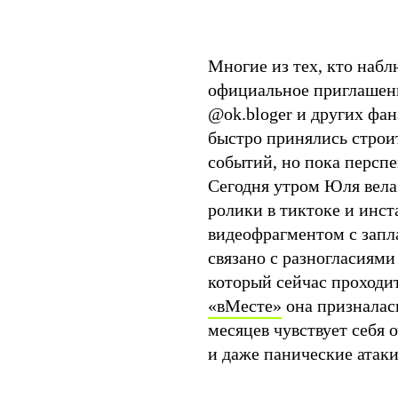
Многие из тех, кто наб
официальное приглашени
@ok.bloger и других фа
быстро принялись строи
событий, но пока персп
Сегодня утром Юля вела 
ролики в тиктоке и инс
видеофрагментом с запл
связано с разногласиями
который сейчас проход
«вМесте»
она призналас
месяцев чувствует себя 
и даже панические атак