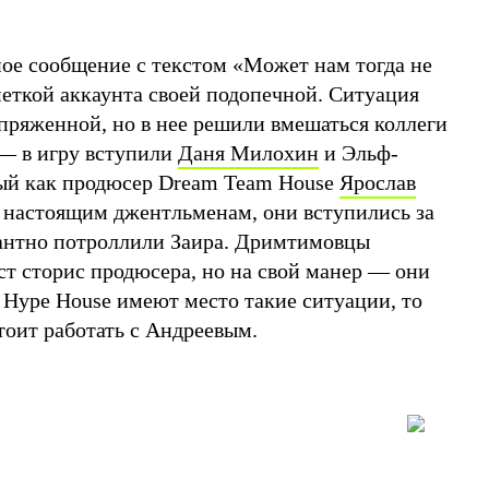
ное сообщение с текстом «Может нам тогда не
меткой аккаунта своей подопечной. Ситуация
апряженной, но в нее решили вмешаться коллеги
— в игру вступили
Даня Милохин
и Эльф-
ный как продюсер Dream Team House
Ярослав
т настоящим джентльменам, они вступились за
егантно потроллили Заира. Дримтимовцы
ст сторис продюсера, но на свой манер — они
 Hype House имеют место такие ситуации, то
тоит работать с Андреевым.