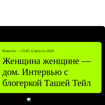
Новости —
13:45, 6 августа 2026
Женщина женщине —
дом. Интервью с
блогеркой Ташей Тейл