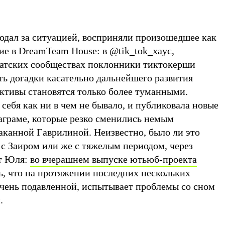
людал за ситуацией, восприняли произошедшее как
е в DreamTeam House: в @tik_tok_xayc,
натских сообществах поклонники тиктокерши
ть догадки касательно дальнейшего развития
ективы становятся только более туманными.
себя как ни в чем не бывало, и публиковала новые
таграме, которые резко сменились немым
аканной Гаврилиной. Неизвестно, было ли это
 с Заиром или же с тяжелым периодом, через
ит Юля:
во вчерашнем выпуске ютьюб-проекта
ь, что на протяжении последних нескольких
очень подавленной, испытывает проблемы со сном
и.