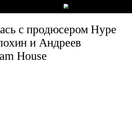
ась с продюсером Hype
илохин и Андреев
eam House