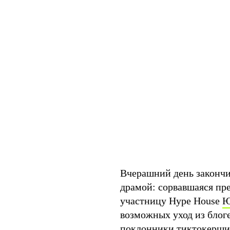
Вчерашний день закончи
драмой: сорвавшаяся пре
участницу Hype House
Ю
возможных уход из блоге
поклонники тиктокерши 