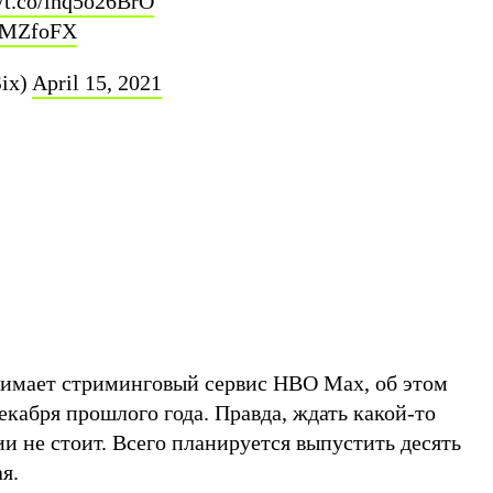
//t.co/lhq5o26BrO
PkMZfoFX
ix)
April 15, 2021
имает стриминговый сервис HBO Max, об этом
декабря прошлого года. Правда, ждать какой-то
и не стоит. Всего планируется выпустить десять
ая.