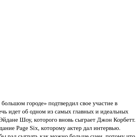
 большом городе» подтвердил свое участие в
речь идет об одном из самых главных и идеальных
йдане Шоу, которого вновь сыграет Джон Корбетт.
ание Page Six, которому актер дал интервью.
 бы рад сыграть как можно больше сцен, потому что