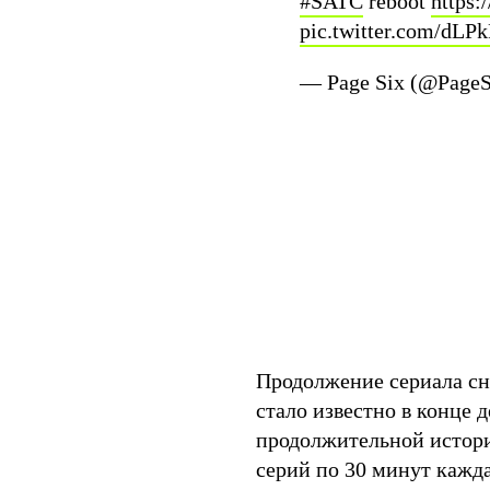
#SATC
reboot
https:
pic.twitter.com/dL
— Page Six (@PageS
Продолжение сериала сн
стало известно в конце 
продолжительной истори
серий по 30 минут кажд