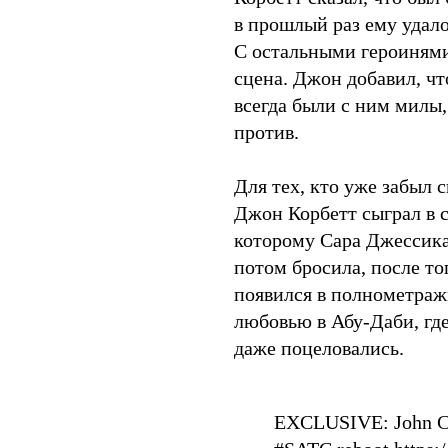
в прошлый раз ему удало
С остальными героинями
сцена. Джон добавил, чт
всегда были с ним милы
против.
Для тех, кто уже забыл
Джон Корбетт сыграл в 
которому Сара Джессика
потом бросила, после то
появился в полнометраж
любовью в Абу-Даби, гд
даже поцеловались.
EXCLUSIVE: John Corb