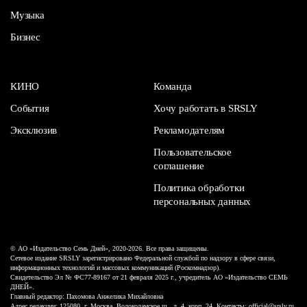
Музыка
Бизнес
КИНО
Команда
События
Хочу работать в SRSLY
Эксклюзив
Рекламодателям
Пользовательское
соглашение
Политика обработки
персональных данных
© АО «Издательство Семь Дней», 2020-2026. Все права защищены.
Сетевое издание SRSLY зарегистрировано Федеральной службой по надзору в сфере связи,
информационных технологий и массовых коммуникаций (Роскомнадзор).
Свидетельство Эл № ФС77-89167 от 21 февраля 2025 г., учредитель АО «Издательство СЕМЬ
ДНЕЙ».
Главный редактор: Пахомова Анжелика Михайловна
Адрес редакции: 125080, г. Москва, Волоколамское ш., д. 4, корп. 24. Контакты: official@srsly.ru,