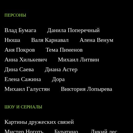
ПЕРСОНЫ
Влад Бумага
Данила Поперечный
Нюша
Валя Карнавал
Алена Венум
Аня Покров
Тема Пименов
Анна Хилькевич
Михаил Литвин
Дина Саева
Диана Астер
Елена Сажина
Дора
Михаил Галустян
Виктория Лопырева
ШОУ И СЕРИАЛЫ
Картины дружеских связей
Мистер Ноготь
Буратино
Дикий лес