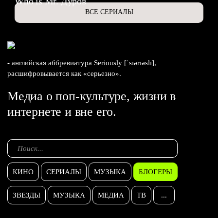
Who is Mr. Дуров
ВСЕ СЕРИАЛЫ
- английская аббревиатура Seriously [ˈsɪərɪəslɪ],
расшифровывается как «серьезно».
Медиа о поп-культуре, жизни в
интернете и вне его.
КИНО
СЕРИАЛЫ
МУЗЫКА
БЛОГЕРЫ
ЗВЕЗДЫ
МУЗЫКА
МЕДИА
ТВ
...