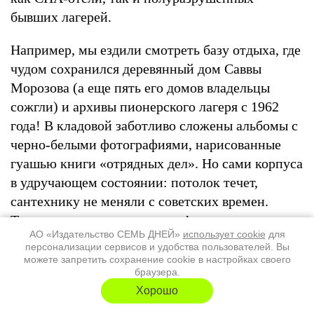
бывших лагерей.
Например, мы ездили смотреть базу отдыха, где
чудом сохранился деревянный дом Саввы
Морозова (а еще пять его домов владельцы
сожгли) и архивы пионерского лагеря с 1962
года! В кладовой заботливо сложены альбомы с
черно-белыми фотографиями, нарисованные
гуашью книги «отрядных дел». Но сами корпуса
в удручающем состоянии: потолок течет,
сантехнику не меняли с советских времен.
Такое нам точно не подходит!
АО «Издательство СЕМЬ ДНЕЙ»
использует cookie
для
персонализации сервисов и удобства пользователей. Вы
Выбирая площадку, мы ездили и ждали
можете запретить сохранение cookie в настройках своего
интуитивного ощущения, что именно
браузера.
здесь хотим провести первую смену. Повторю:
Хорошо
мы искали место, в которое бы влюбились с