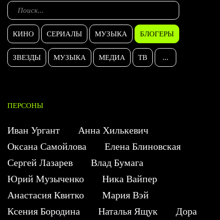
КИНО
СЕРИАЛЫ
МУЗЫКА
БЛОГЕРЫ
ЗВЕЗДЫ
МУЗЫКА
МЕДИА
ТВ
...
ПЕРСОНЫ
Иван Ургант
Анна Хилькевич
Оксана Самойлова
Елена Блиновская
Сергей Лазарев
Влад Бумага
Юрий Музыченко
Ника Вайпер
Анастасия Квитко
Мария Вэй
Ксения Бородина
Наталья Ящук
Дора