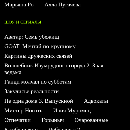
Марьяна Ро
Алла Пугачева
ШОУ И СЕРИАЛЫ
Аватар: Семь убежищ
GOAT: Мечтай по-крупному
Картины дружеских связей
Волшебник Изумрудного города 2. Злая
ведьма
Ганди молчал по субботам
Закулисье реальности
Не одна дома 3. Выпускной
Адвокаты
Мистер Ноготь
Илия Муромец
Отпечатки
Горыныч
Очарованные
К себе нежно
Чебурашка 2