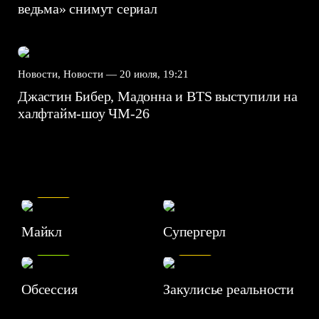
ведьма» снимут сериал
Новости, Новости —
20 июля, 19:21
Джастин Бибер, Мадонна и BTS выступили на
халфтайм-шоу ЧМ-26
7.5
Майкл
Супергерл
8.2
7.1
Обсессия
Закулисье реальности