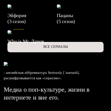
Эйфория
Пацаны
(3 сезон)
(5 сезон)
6.3
Who is Mr. Дуров
ВСЕ СЕРИАЛЫ
- английская аббревиатура Seriously [ˈsɪərɪəslɪ],
расшифровывается как «серьезно».
Медиа о поп-культуре, жизни в
интернете и вне его.