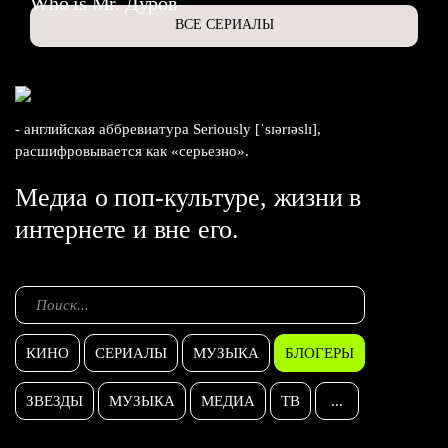
Who is Mr. Дуров
ВСЕ СЕРИАЛЫ
- английская аббревиатура Seriously [ˈsɪərɪəslɪ],
расшифровывается как «серьезно».
Медиа о поп-культуре, жизни в
интернете и вне его.
КИНО
СЕРИАЛЫ
МУЗЫКА
БЛОГЕРЫ
ЗВЕЗДЫ
МУЗЫКА
МЕДИА
ТВ
...