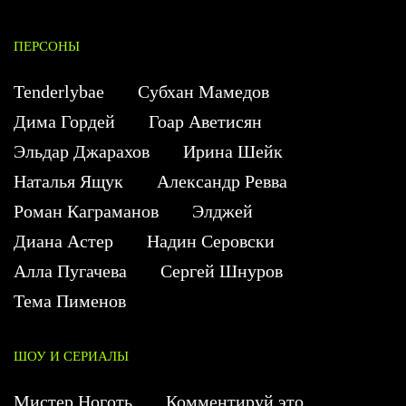
ПЕРСОНЫ
Tenderlybae
Субхан Мамедов
Дима Гордей
Гоар Аветисян
Эльдар Джарахов
Ирина Шейк
Наталья Ящук
Александр Ревва
Роман Каграманов
Элджей
Диана Астер
Надин Серовски
Алла Пугачева
Сергей Шнуров
Тема Пименов
ШОУ И СЕРИАЛЫ
Мистер Ноготь
Комментируй это