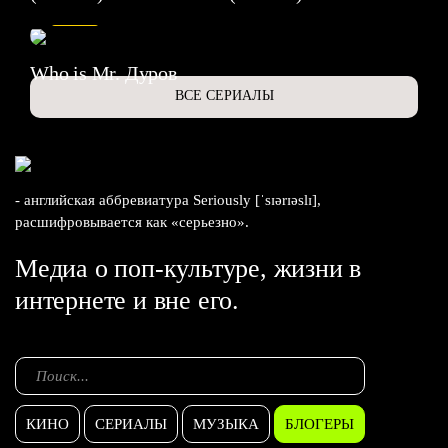
6.3
Who is Mr. Дуров
ВСЕ СЕРИАЛЫ
- английская аббревиатура Seriously [ˈsɪərɪəslɪ],
расшифровывается как «серьезно».
Медиа о поп-культуре, жизни в
интернете и вне его.
КИНО
СЕРИАЛЫ
МУЗЫКА
БЛОГЕРЫ