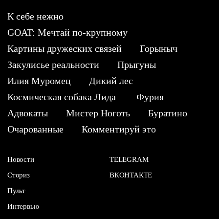
К себе нежно
GOAT: Мечтай по-крупному
Картины дружеских связей
Горыныч
Закулисье реальности
Прыгуны
Илия Муромец
Дикий лес
Космическая собака Лида
Фурия
Адвокаты
Мистер Ноготь
Буратино
Очарованные
Комментируй это
Новости
TELEGRAM
Сториз
ВКОНТАКТЕ
Пульт
Интервью