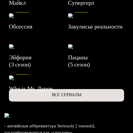
Майкл
Супергерл
8.2
7.1
Обсессия
Закулисье реальности
Эйфория
Пацаны
(3 сезон)
(5 сезон)
6.3
Who is Mr. Дуров
ВСЕ СЕРИАЛЫ
- английская аббревиатура Seriously [ˈsɪərɪəslɪ],
расшифровывается как «серьезно».