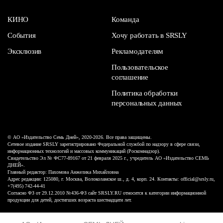
КИНО
Команда
События
Хочу работать в SRSLY
Эксклюзив
Рекламодателям
Пользовательское
соглашение
Политика обработки
персональных данных
© АО «Издательство Семь Дней», 2020-2026. Все права защищены.
Сетевое издание SRSLY зарегистрировано Федеральной службой по надзору в сфере связи,
информационных технологий и массовых коммуникаций (Роскомнадзор).
Свидетельство Эл № ФС77-89167 от 21 февраля 2025 г., учредитель АО «Издательство СЕМЬ
ДНЕЙ».
Главный редактор: Пахомова Анжелика Михайловна
Адрес редакции: 125080, г. Москва, Волоколамское ш., д. 4, корп. 24. Контакты: official@srsly.ru,
+7(495) 742-44-41
Согласно ФЗ от 29.12.2010 №436-ФЗ сайт SRSLY.RU относится к категории информационной
продукции для детей, достигших возраста шестнадцати лет.
Design by White Russian