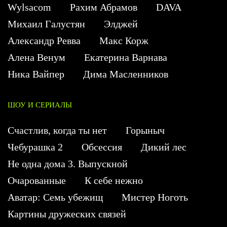
Wylsacom
Рахим Абрамов
DAVA
Михаил Галустян
Элджей
Александр Ревва
Макс Корж
Алена Венум
Екатерина Варнава
Ника Вайпер
Дима Масленников
ШОУ И СЕРИАЛЫ
Счастлив, когда ты нет
Горыныч
Чебурашка 2
Обсессия
Дикий лес
Не одна дома 3. Выпускной
Очарованные
К себе нежно
Аватар: Семь убежищ
Мистер Ноготь
Картины дружеских связей