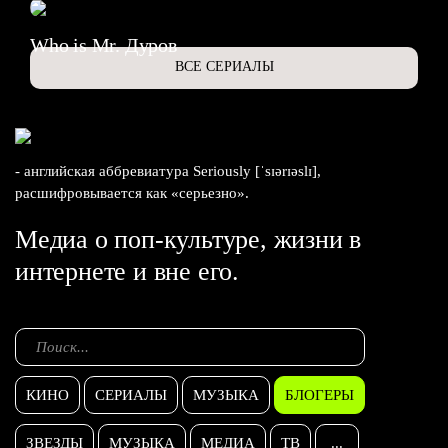
Who is Mr. Дуров
ВСЕ СЕРИАЛЫ
- английская аббревиатура Seriously [ˈsɪərɪəslɪ],
расшифровывается как «серьезно».
Медиа о поп-культуре, жизни в
интернете и вне его.
КИНО
СЕРИАЛЫ
МУЗЫКА
БЛОГЕРЫ
ЗВЕЗДЫ
МУЗЫКА
МЕДИА
ТВ
...