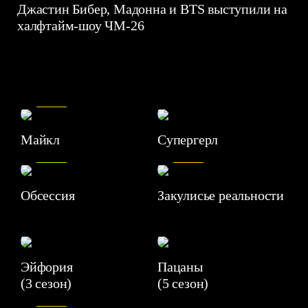
Джастин Бибер, Мадонна и BTS выступили на
халфтайм-шоу ЧМ-26
7.5
Майкл
Супергерл
8.2
7.1
Обсессия
Закулисье реальности
Эйфория
Пацаны
(3 сезон)
(5 сезон)
6.3