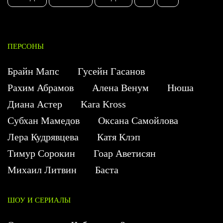
ПЕРСОНЫ
Брайн Мапс
Гусейн Гасанов
Рахим Абрамов
Алена Венум
Нюша
Диана Астер
Kara Kross
Субхан Мамедов
Оксана Самойлова
Лера Кудрявцева
Катя Клэп
Тимур Сорокин
Гоар Аветисян
Михаил Литвин
Баста
ШОУ И СЕРИАЛЫ