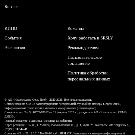
Бизнес
КИНО
Команда
События
Хочу работать в SRSLY
Эксклюзив
Рекламодателям
Пользовательское
соглашение
Политика обработки
персональных данных
© АО «Издательство Семь Дней», 2020-2026. Все права защищены.
Сетевое издание SRSLY зарегистрировано Федеральной службой по надзору в сфере связи,
информационных технологий и массовых коммуникаций (Роскомнадзор).
Свидетельство Эл № ФС77-89167 от 21 февраля 2025 г., учредитель АО «Издательство СЕМЬ
ДНЕЙ».
Главный редактор: Пахомова Анжелика Михайловна
Адрес редакции: 125080, г. Москва, Волоколамское ш., д. 4, корп. 24. Контакты: official@srsly.ru,
+7(495) 742-44-41
Согласно ФЗ от 29.12.2010 №436-ФЗ сайт SRSLY.RU относится к категории информационной