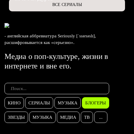
ВСЕ СЕРИАЛЫ
- английская аббревиатура Seriously [ˈsɪərɪəslɪ],
расшифровывается как «серьезно».
Медиа о поп-культуре, жизни в
интернете и вне его.
КИНО
СЕРИАЛЫ
МУЗЫКА
БЛОГЕРЫ
ЗВЕЗДЫ
МУЗЫКА
МЕДИА
ТВ
...