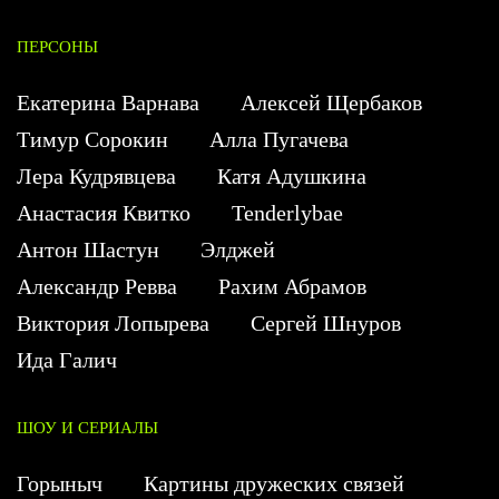
ПЕРСОНЫ
Екатерина Варнава
Алексей Щербаков
Тимур Сорокин
Алла Пугачева
Лера Кудрявцева
Катя Адушкина
Анастасия Квитко
Tenderlybae
Антон Шастун
Элджей
Александр Ревва
Рахим Абрамов
Виктория Лопырева
Сергей Шнуров
Ида Галич
ШОУ И СЕРИАЛЫ
Горыныч
Картины дружеских связей