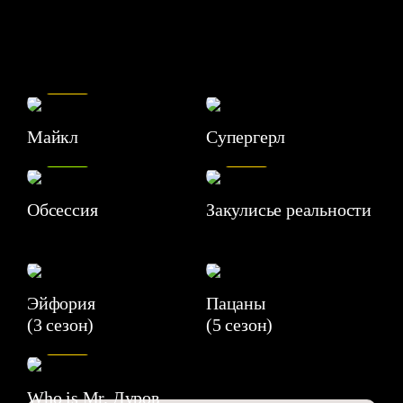
7.5
Майкл
Супергерл
8.2
7.1
Обсессия
Закулисье реальности
Эйфория
Пацаны
(3 сезон)
(5 сезон)
6.3
Who is Mr. Дуров