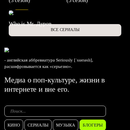
(3 сезон)
(5 сезон)
6.3
Who is Mr. Дуров
ВСЕ СЕРИАЛЫ
- английская аббревиатура Seriously [ˈsɪərɪəslɪ],
расшифровывается как «серьезно».
Медиа о поп-культуре, жизни в
интернете и вне его.
КИНО
СЕРИАЛЫ
МУЗЫКА
БЛОГЕРЫ