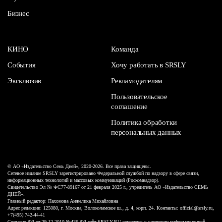
Бизнес
КИНО
Команда
События
Хочу работать в SRSLY
Эксклюзив
Рекламодателям
Пользовательское
соглашение
Политика обработки
персональных данных
© АО «Издательство Семь Дней», 2020-2026. Все права защищены.
Сетевое издание SRSLY зарегистрировано Федеральной службой по надзору в сфере связи,
информационных технологий и массовых коммуникаций (Роскомнадзор).
Свидетельство Эл № ФС77-89167 от 21 февраля 2025 г., учредитель АО «Издательство СЕМЬ
ДНЕЙ».
Главный редактор: Пахомова Анжелика Михайловна
Адрес редакции: 125080, г. Москва, Волоколамское ш., д. 4, корп. 24. Контакты: official@srsly.ru,
+7(495) 742-44-41
Согласно ФЗ от 29.12.2010 №436-ФЗ сайт SRSLY.RU относится к категории информационной