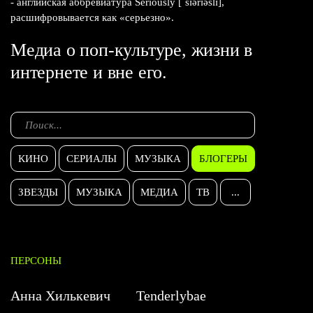
- английская аббревиатура Seriously [ˈsɪərɪəslɪ],
расшифровывается как «серьезно».
Медиа о поп-культуре, жизни в
интернете и вне его.
КИНО
СЕРИАЛЫ
МУЗЫКА
БЛОГЕРЫ
ЗВЕЗДЫ
МУЗЫКА
МЕДИА
ТВ
...
ПЕРСОНЫ
Анна Хилькевич
Tenderlybae