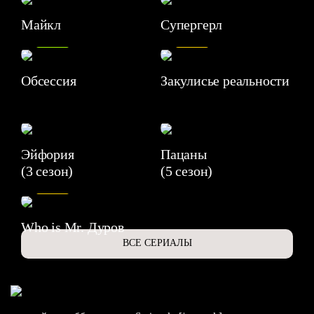
Майкл
Супергерл
8.2
7.1
Обсессия
Закулисье реальности
Эйфория
Пацаны
(3 сезон)
(5 сезон)
6.3
Who is Mr. Дуров
ВСЕ СЕРИАЛЫ