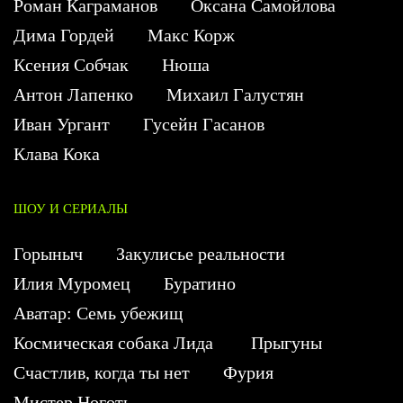
Роман Каграманов
Оксана Самойлова
Дима Гордей
Макс Корж
Ксения Собчак
Нюша
Антон Лапенко
Михаил Галустян
Иван Ургант
Гусейн Гасанов
Клава Кока
ШОУ И СЕРИАЛЫ
Горыныч
Закулисье реальности
Илия Муромец
Буратино
Аватар: Семь убежищ
Космическая собака Лида
Прыгуны
Счастлив, когда ты нет
Фурия
Мистер Ноготь