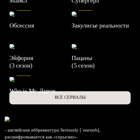
Майкл
Супергерл
8.2
7.1
Обсессия
Закулисье реальности
Эйфория
Пацаны
(3 сезон)
(5 сезон)
6.3
Who is Mr. Дуров
ВСЕ СЕРИАЛЫ
- английская аббревиатура Seriously [ˈsɪərɪəslɪ],
расшифровывается как «серьезно».