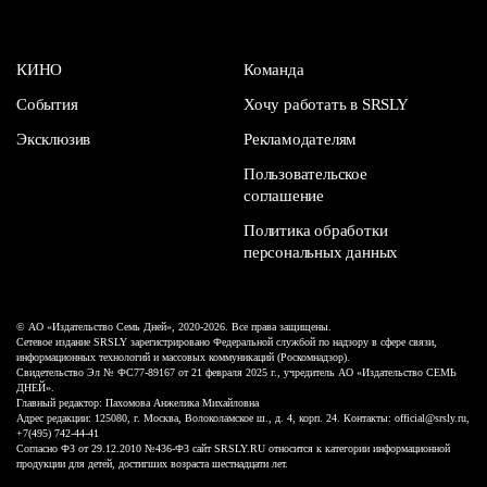
КИНО
Команда
События
Хочу работать в SRSLY
Эксклюзив
Рекламодателям
Пользовательское
соглашение
Политика обработки
персональных данных
© АО «Издательство Семь Дней», 2020-2026. Все права защищены.
Сетевое издание SRSLY зарегистрировано Федеральной службой по надзору в сфере связи,
информационных технологий и массовых коммуникаций (Роскомнадзор).
Свидетельство Эл № ФС77-89167 от 21 февраля 2025 г., учредитель АО «Издательство СЕМЬ
ДНЕЙ».
Главный редактор: Пахомова Анжелика Михайловна
Адрес редакции: 125080, г. Москва, Волоколамское ш., д. 4, корп. 24. Контакты: official@srsly.ru,
+7(495) 742-44-41
Согласно ФЗ от 29.12.2010 №436-ФЗ сайт SRSLY.RU относится к категории информационной
продукции для детей, достигших возраста шестнадцати лет.