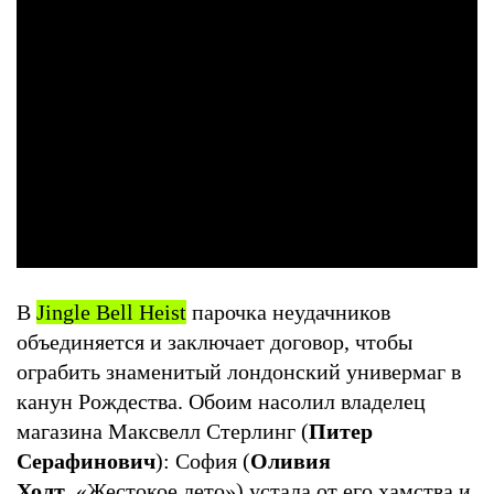
В
Jingle Bell Heist
парочка неудачников
объединяется и заключает договор, чтобы
ограбить знаменитый лондонский универмаг в
канун Рождества. Обоим насолил владелец
магазина Максвелл Стерлинг (
Питер
Серафинович
): София (
Оливия
Холт
, «Жестокое лето») устала от его хамства и