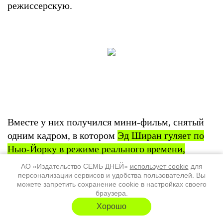
режиссерскую.
Вместе у них получился мини-фильм, снятый
одним кадром, в котором
Эд Ширан гуляет по
Нью-Йорку в режиме реального времени,
исполняя свои хиты в вагонах метро и на
АО «Издательство СЕМЬ ДНЕЙ»
использует cookie
для
улицах в разных частях города
, оставляя за
персонализации сервисов и удобства пользователей. Вы
можете запретить сохранение cookie в настройках своего
собой море взволнованных фанатов.
браузера.
Хорошо
Барантини впечатляюще работает с «одним