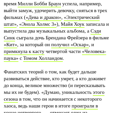
время
Милли Бобби Браун
успела, например,
выйти замуж, удочерить девочку, сняться в трех
фильмах (
«Дева и дракон»
,
«Электрический
штат»
,
«Энола Холмс 3»
),
Майя Хоук
записала и
выпустила два музыкальных альбома, а
Сэди
Синк
сыграла дочь Брендана Фрейзера в фильме
«Кит»
, за который он
получил «Оскар»
, и
примкнула к касту
четвертой части
«Человека-
паука»
с
Томом Холландом
.
Фанатских теорий о том, как будет дальше
развиваться действие, кто умрет, а кто доживет
до конца, великое множество (и пересказывать
мы их не будем). «Думаю, уникальность
этого
сезона
в том, что он начинается с некоторого
хаоса, ведь наши герои в итоге
проиграли в
конце четвертого
, — отмечает один из