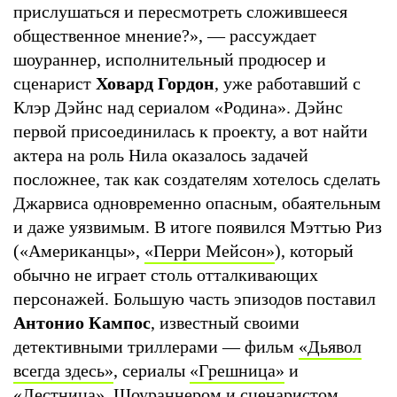
прислушаться и пересмотреть сложившееся
общественное мнение?», — рассуждает
шоураннер, исполнительный продюсер и
сценарист
Ховард Гордон
, уже работавший с
Клэр Дэйнс над сериалом «Родина». Дэйнс
первой присоединилась к проекту, а вот найти
актера на роль Нила оказалось задачей
посложнее, так как создателям хотелось сделать
Джарвиса одновременно опасным, обаятельным
и даже уязвимым. В итоге появился Мэттью Риз
(«Американцы»,
«Перри Мейсон»
), который
обычно не играет столь отталкивающих
персонажей. Большую часть эпизодов поставил
Антонио Кампос
, известный своими
детективными триллерами — фильм
«Дьявол
всегда здесь»
, сериалы
«Грешница»
и
«Лестница»
. Шоураннером и сценаристом