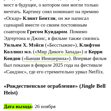
мост в будущее, о котором они могли только
мечтать. Картину снял номинант на премию
«Оскар»
Клинт Бентли
, он же написал
сценарий вместе со своим постоянным
соавтором
Грегом Куидаром
. Помимо
Эдгертона и Джонс, в фильме также снялись
Уильям Х. Мэйси
(«Бесстыжие»),
Клифтон
Коллинз мл.
(
«Мир Дикого Запада»
) и
Керри
Кондон
(
«Банши Инишерина»
). Впервые фильм
был показан в феврале 2025 года на фестивале
«Сандэнс», где его стремительно урвал Netflix.
«Рождественское ограбление» (Jingle Bell
Heist)
Дата выхода
:
26 ноября