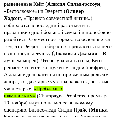
разведенные Кейт (
Алисия Сильверстоун
,
«Бестолковые») и Эверетт (
Оливер
Хадсон
, «Правила совместной жизни»)
собираются в последний раз отметить
праздники одной большой семьей и полюбовно
разойтись. Совместное торжество осложняется
тем, что Эверетт собирается пригласить на него
свою новую девушку (
Джамила Джамил
,
«В
лучшем мире»
). Чтобы уравнять силы, Кейт
решает, что ей тоже нужен молодой бойфренд.
А дальше дело катится по привычным рельсам
жанра, когда старые чувства, кажется, не такие
уж и старые.
«Проблемы с
шампанским»
(Champagne Problems, премьера
19 ноября) идут по не менее знакомому
сценарию. Бизнес-леди Сидни Прайс (
Минка
Келли
, «Почти человек») едет из Америки во