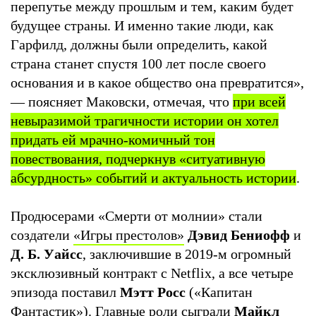
перепутье между прошлым и тем, каким будет
будущее страны. И именно такие люди, как
Гарфилд, должны были определить, какой
страна станет спустя 100 лет после своего
основания и в какое общество она превратится»,
— поясняет Маковски, отмечая, что
при всей
невыразимой трагичности истории он хотел
придать ей мрачно‑комичный тон
повествования, подчеркнув «ситуативную
абсурдность» событий и актуальность истории
.
Продюсерами «Смерти от молнии» стали
создатели
«Игры престолов»
Дэвид Бениофф
и
Д. Б. Уайсс
, заключившие в 2019-м огромный
эксклюзивный контракт с Netflix, а все четыре
эпизода поставил
Мэтт Росс
(«Капитан
Фантастик»). Главные роли сыграли
Майкл