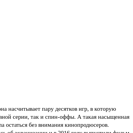
на насчитывает пару десятков игр, в которую
вной серии, так и спин-оффы. А такая насыщенная
ла остаться без внимания кинопродюсеров.
сь об экранизации и в 2016 году выпустили фильм