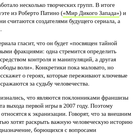
аботало несколько творческих групп. В итоге
уэте из Роберто Патино (
«Мир Дикого Запада»
) и
Они считаются создателями будущего сериала, а
.
риала гласит, что он будет «посвящен тайной
выми фракциями: одна стремится определить
средством контроля и манипуляций, а другая
вободы воли». Конкретики пока маловато, но
асскажет о героях, которые переживают ключевые
сражаются за судьбу человечества.
ризнались, что являются поклонниками франшизы
нта выхода первой игры в 2007 году. Поэтому
относятся к экранизации. Говорят, что за внешним
тью хотят раскрыть важную человеческую историю
дназначение, борющихся с вопросами