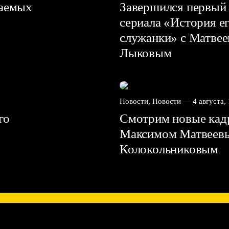
ваемых
Завершился первый 
сериала «История е
служанки» с Матве
Лыковым
Новости, Новости —
4 августа,
го
Смотрим новые кадр
Максимом Матвеев
Колокольниковым