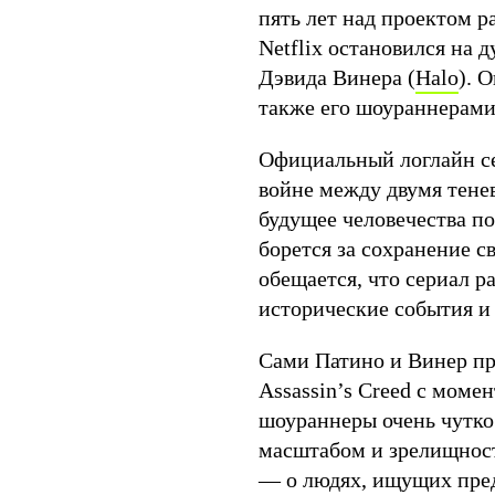
пять лет над проектом р
Netflix остановился на д
Дэвида Винера (
Halo
). 
также его шоураннерами
Официальный логлайн се
войне между двумя тене
будущее человечества по
борется за сохранение с
обещается, что сериал р
исторические события и 
Сами Патино и Винер п
Assassin’s Creed с моме
шоураннеры очень чутко 
масштабом и зрелищнос
— о людях, ищущих пре