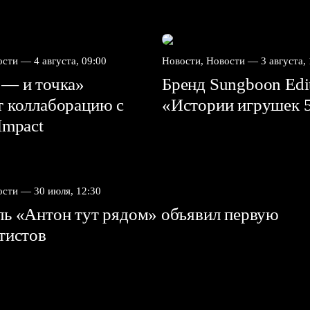
вости —
4 августа, 09:00
Новости, Новости —
3 августа,
 — и точка»
Бренд Sungboon Edi
т коллаборацию с
«Истории игрушек 
mpact⁠⁠
вости —
30 июля, 12:30
ль «Антон тут рядом» объявил первую
ртистов