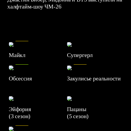
халфтайм-шоу ЧМ-26
7.5
Майкл
Супергерл
8.2
7.1
Обсессия
Закулисье реальности
Эйфория
Пацаны
(3 сезон)
(5 сезон)
6.3