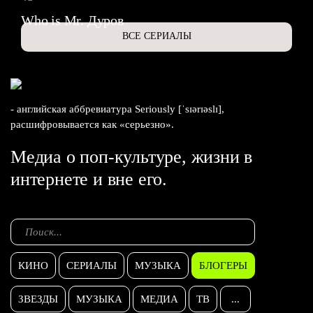
Who is Mr. Дуров
ВСЕ СЕРИАЛЫ
- английская аббревиатура Seriously [ˈsɪərɪəslɪ],
расшифровывается как «серьезно».
Медиа о поп-культуре, жизни в
интернете и вне его.
КИНО
СЕРИАЛЫ
МУЗЫКА
БЛОГЕРЫ
ЗВЕЗДЫ
МУЗЫКА
МЕДИА
ТВ
...