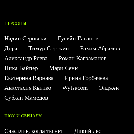
ПЕРСОНЫ
Надин Серовски
Гусейн Гасанов
Дора
Тимур Сорокин
Рахим Абрамов
Александр Ревва
Роман Каграманов
Ника Вайпер
Мари Сенн
Екатерина Варнава
Ирина Горбачева
Анастасия Квитко
Wylsacom
Элджей
Субхан Мамедов
ШОУ И СЕРИАЛЫ
Счастлив, когда ты нет
Дикий лес