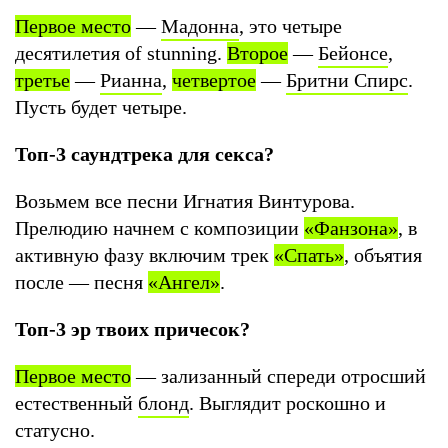
Первое место
—
Мадонна
, это четыре
десятилетия of stunning.
Второе
—
Бейонсе
,
третье
—
Рианна
,
четвертое
—
Бритни Спирс
.
Пусть будет четыре.
Топ-3 саундтрека для секса?
Возьмем все песни Игнатия Винтурова.
Прелюдию начнем с композиции
«Фанзона»
, в
активную фазу включим трек
«Спать»
, объятия
после — песня
«Ангел»
.
Топ-3 эр твоих причесок?
Первое место
— зализанный спереди отросший
естественный
блонд
. Выглядит роскошно и
статусно.