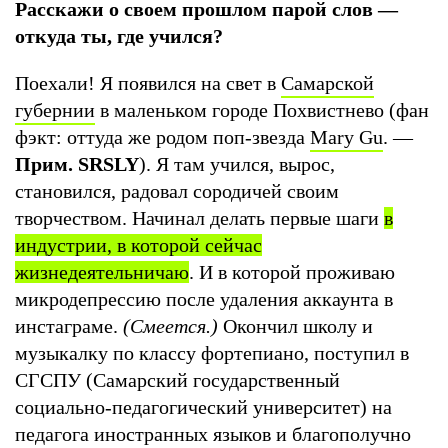
Расскажи о своем прошлом парой слов —
откуда ты, где учился?
Поехали! Я появился на свет в
Самарской
губернии
в маленьком городе Похвистнево (фан
фэкт: оттуда же родом поп-звезда
Mary Gu
. —
Прим. SRSLY
). Я там учился, вырос,
становился, радовал сородичей своим
творчеством. Начинал делать первые шаги
в
индустрии, в которой сейчас
жизнедеятельничаю
. И в которой проживаю
микродепрессию после удаления аккаунта в
инстаграме.
(Смеется.)
Окончил школу и
музыкалку по классу фортепиано, поступил в
СГСПУ (Самарский государственный
социально-педагогический университет) на
педагога иностранных языков и благополучно