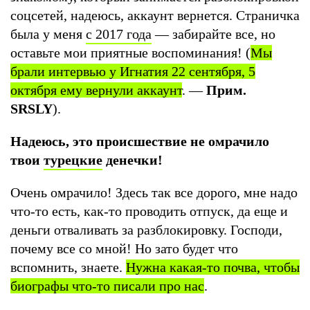
соцсетей, надеюсь, аккаунт вернется. Страничка
была у меня
с 2017 года
— забирайте все, но
оставьте мои приятные воспоминания! (
Мы
брали интервью у Игнатия 22 сентября, 5
октября ему вернули аккаунт
. —
Прим.
SRSLY
).
Надеюсь, это происшествие не омрачило
твои
турецкие
денечки!
Очень омрачило! Здесь так все дорого, мне надо
что-то есть, как-то проводить отпуск, да еще и
деньги отваливать за разблокировку. Господи,
почему все со мной! Но зато будет что
вспомнить, знаете.
Нужна какая-то почва, чтобы
биографы что-то писали про нас
.