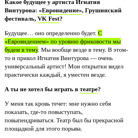
Какое будущее у артиста Игнатия
Винтурова:
«Евровидение»
, Грушинский
фестиваль,
VK Fest
?
Будущее… оно определенно будет.
С
«Евровидением» по уровню фриковости мы
будем в тему
. Мы вообще везде в тему. В этом-
то и прикол Игнатия Винтурова — очень
универсальный артист! Мои открытки видел
практически каждый, я уместен везде.
А ты не хотел бы играть в
театре
?
У меня так кровь течет: мне нужно себя
показать, где-то повыступать,
повыпендриваться. Театр был бы прекрасной
площадкой для этого порыва.