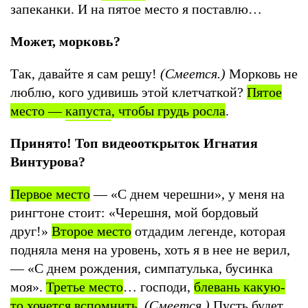
запеканки. И на пятое место я поставлю…
Может, морковь?
Так, давайте я сам решу!
(Смеется.)
Морковь не
люблю, кого удивишь этой клетчаткой?
Пятое
место
—
капуста
, чтобы грудь росла
.
Принято! Топ видеооткрыток Игнатия
Винтурова?
Первое место
— «С днем черешни», у меня на
рингтоне стоит: «Черешня, мой бордовый
друг!»
Второе место
отдадим легенде, которая
подняла меня на уровень, хоть я в нее не верил,
— «С днем рождения, симпатулька, бусинка
моя».
Третье место
… господи,
блевань какую-
то хочется вспомнить
.
(Смеется.)
Пусть будет