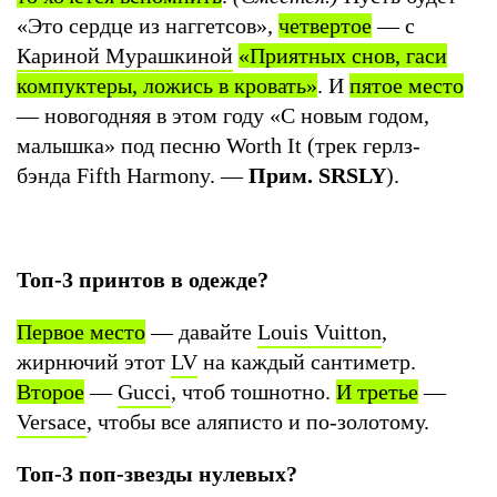
«Это сердце из наггетсов»,
четвертое
— с
Кариной Мурашкиной
«Приятных снов, гаси
компуктеры, ложись в кровать»
. И
пятое место
— новогодняя в этом году «С новым годом,
малышка» под песню Worth It (трек герлз-
бэнда Fifth Harmony. —
Прим. SRSLY
).
Топ-3 принтов в одежде?
Первое место
— давайте
Louis Vuitton
,
жирнючий этот
LV
на каждый сантиметр.
Второе
—
Gucci
, чтоб тошнотно.
И третье
—
Versace
, чтобы все аляписто и по-золотому.
Топ-3 поп-звезды нулевых?